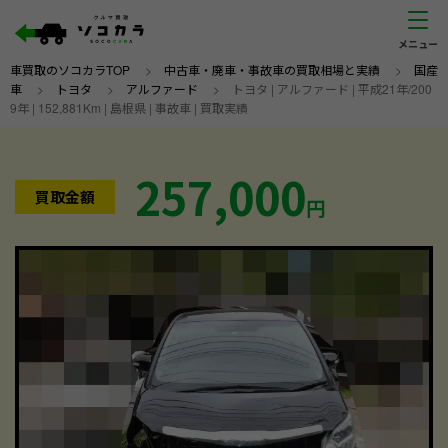
車買取のソコカラTOP
>
中古車・廃車・事故車の買取相場と実績
>
国産
車
>
トヨタ
>
アルファード
>
トヨタ | アルファード | 平成21年/200
9年 | 152,881Km | 島根県 | 事故車 | 買取実績
257,000
買取金額
円