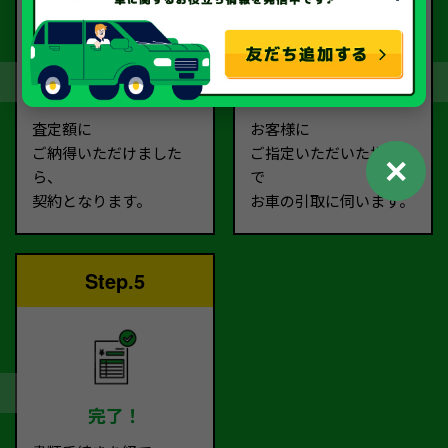
契約
お引取り
査定額に
お客様に
ご納得いただけました
ご指定いただいた場所ま
✕
ら、
で
契約となります。
お車の引取に伺います。
Step.5
完了！