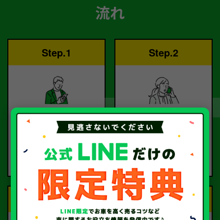
流れ
Step.1
Step.2
ご依頼
査定
お電話または査定フォー
査定のプロが
ムより
お電話で回答いたしま
ご依頼ください。
す。
Step.3
Step.4