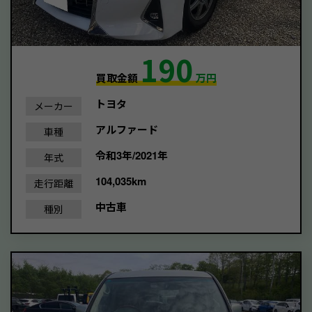
190
買取金額
万円
トヨタ
メーカー
アルファード
車種
令和3年/2021年
年式
104,035km
走行距離
中古車
種別