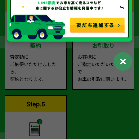
Step.3
Step.4
契約
お引取り
査定額に
お客様に
✕
ご納得いただけました
ご指定いただいた場所ま
ら、
で
契約となります。
お車の引取に伺います。
Step.5