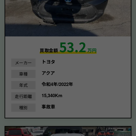
53.2
買取金額
万円
トヨタ
メーカー
アクア
車種
令和4年/2022年
年式
15,340Km
走行距離
事故車
種別