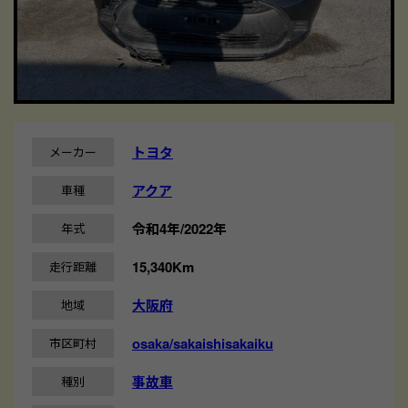
トヨタ
メーカー
アクア
車種
令和4年/2022年
年式
15,340Km
走行距離
大阪府
地域
osaka/sakaishisakaiku
市区町村
事故車
種別