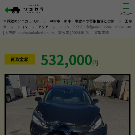
車買取のソコカラTOP
>
中古車・廃車・事故車の買取相場と実績
>
国産
車
>
トヨタ
>
アクア
>
トヨタ | アクア | 令和4年/2022年 | 15,340Km
| 大阪府 | osaka/sakaishisakaiku | 事故車 | 2024年12月 | 買取実績
532,000
買取金額
円