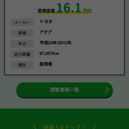
16.1
買取金額
万円
トヨタ
メーカー
アクア
車種
平成24年/2012年
年式
97,057Km
走行距離
故障車
種別
買取事例一覧
簡単 5ステップ！