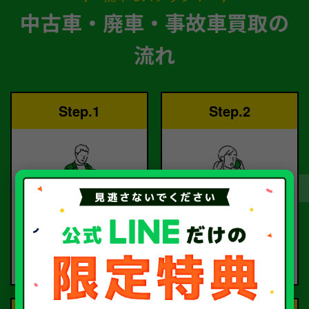
中古車・廃車・事故車買取の
流れ
Step.1
Step.2
ご依頼
査定
お電話または査定フォー
査定のプロが
ムより
お電話で回答いたしま
ご依頼ください。
す。