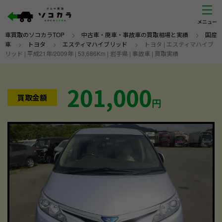
車買取のソコカラTOP
>
中古車・廃車・事故車の買取相場と実績
>
国産
車
>
トヨタ
>
エスティマハイブリッド
>
トヨタ | エスティマハイブ
リッド | 平成21年/2009年 | 53,686Km | 岩手県 | 事故車 | 買取実績
201,000
買取金額
円