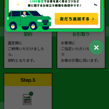
Step.3
Step.4
契約
お引取り
査定額に
お客様に
✕
ご納得いただけました
ご指定いただいた場所ま
ら、
で
契約となります。
お車の引取に伺います。
Step.5