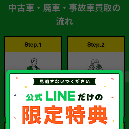
中古車・廃車・事故車買取の
流れ
Step.1
Step.2
ご依頼
査定
お電話または査定フォー
査定のプロが
ムより
お電話で回答いたしま
ご依頼ください。
す。