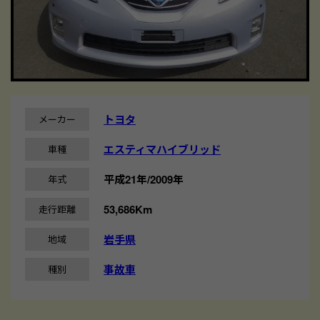
トヨタ
メーカー
エスティマハイブリッド
車種
平成21年/2009年
年式
53,686Km
走行距離
岩手県
地域
事故車
種別