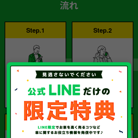
流れ
Step.1
Step.2
ご依頼
査定
お電話または査定フォー
査定のプロが
ムより
お電話で回答いたしま
ご依頼ください。
す。
Step.3
Step.4