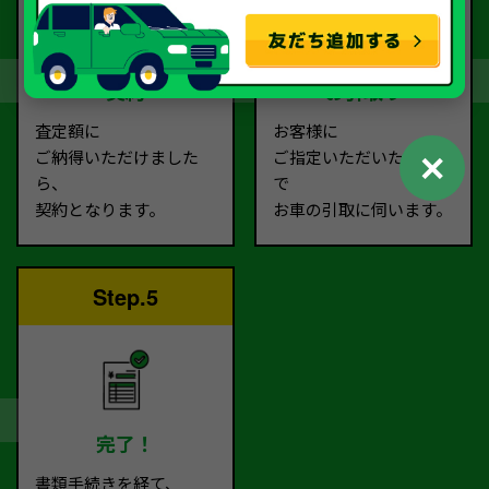
契約
お引取り
査定額に
お客様に
✕
ご納得いただけました
ご指定いただいた場所ま
ら、
で
契約となります。
お車の引取に伺います。
Step.5
完了！
書類手続きを経て、