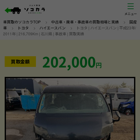
車買取のソコカラTOP
>
中古車・廃車・事故車の買取相場と実績
>
国産
車
>
トヨタ
>
ハイエースバン
>
トヨタ | ハイエースバン | 平成23年/
2011年 | 216,709Km | 石川県 | 事故車 | 買取実績
202,000
買取金額
円