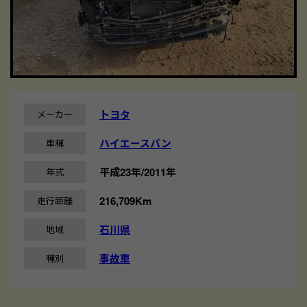
トヨタ
メーカー
ハイエースバン
車種
平成23年/2011年
年式
216,709Km
走行距離
石川県
地域
事故車
種別