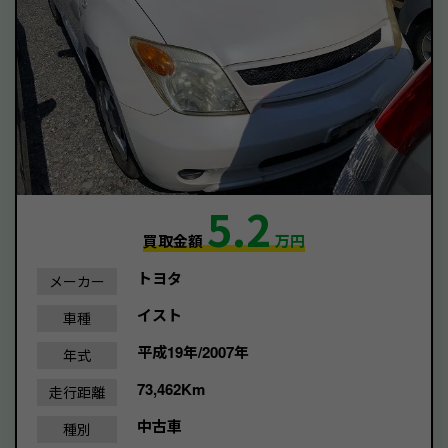
5.2
買取金額
万円
トヨタ
メーカー
イスト
車種
平成19年/2007年
年式
73,462Km
走行距離
中古車
種別