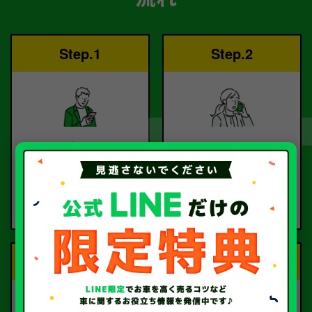
Step.1
Step.2
ご依頼
査定
お電話または査定フォー
査定のプロが
ムより
お電話で回答いたしま
ご依頼ください。
す。
Step.3
Step.4