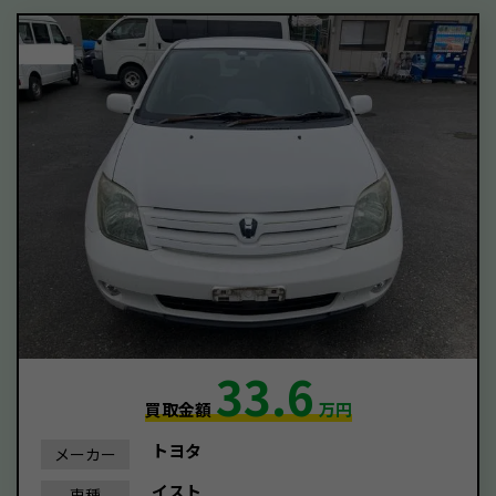
33.6
買取金額
万円
トヨタ
メーカー
イスト
車種