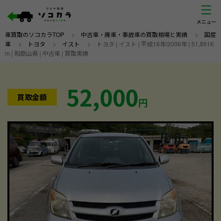
車買取のソコカラTOP
>
中古車・廃車・事故車の買取相場と実績
>
国産
車
>
トヨタ
>
イスト
>
トヨタ | イスト | 平成18年/2006年 | 51,891K
m | 和歌山県 | 中古車 | 買取実績
52,000
買取金額
円