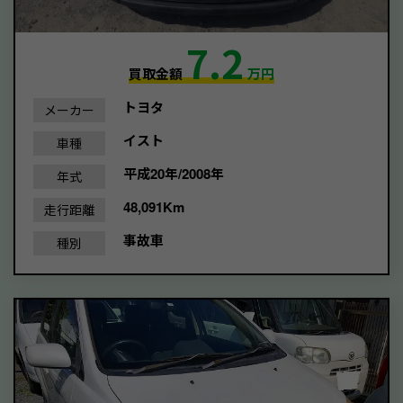
7.2
買取金額
万円
トヨタ
メーカー
イスト
車種
平成20年/2008年
年式
48,091Km
走行距離
事故車
種別