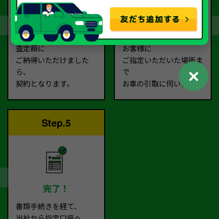
契約
お引取り
査定額に
お客様に
ご納得いただけました
ご指定いただいた場所ま
✕
ら、
で
契約となります。
お車の引取に伺います。
Step.5
完了！
書類手続きを経て、
当社から指定口座へ