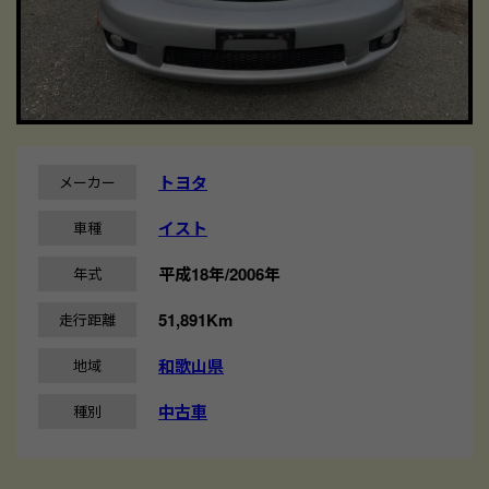
トヨタ
メーカー
イスト
車種
平成18年/2006年
年式
51,891Km
走行距離
和歌山県
地域
中古車
種別