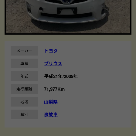
トヨタ
メーカー
プリウス
車種
平成21年/2009年
年式
71,977Km
走行距離
山梨県
地域
事故車
種別