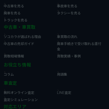
中古車を売る
事故車を売る
廃車を売る
タクシーを売る
トラックを売る
中古車・車買取
ソコカラが選ばれる理由
車買取の流れ
中古車の売却ガイド
廃車手続きで受け取れる還付
金
買取相場情報
買取実績・事例
お役立ち情報
コラム
用語集
車査定
無料オンライン査定
LINE査定
査定シミュレーション
対応エリア