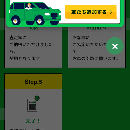
契約
お引取り
査定額に
お客様に
✕
ご納得いただけました
ご指定いただいた場所ま
ら、
で
契約となります。
お車の引取に伺います。
Step.5
完了！