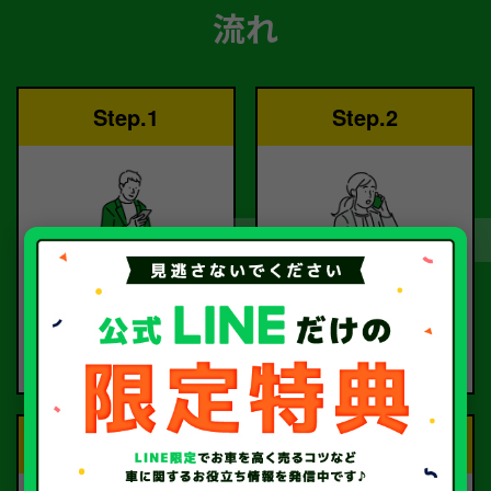
流れ
Step.1
Step.2
ご依頼
査定
お電話または査定フォー
査定のプロが
ムより
お電話で回答いたしま
ご依頼ください。
す。
Step.3
Step.4