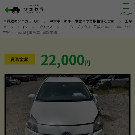
車買取のソコカラTOP
>
中古車・廃車・事故車の買取相場と実績
>
国産
車
>
トヨタ
>
プリウス
>
トヨタ | プリウス | 平成21年/2009年 | 71,9
77Km | 山梨県 | 事故車 | 買取実績
22,000
買取金額
円