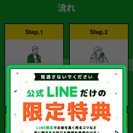
流れ
Step.1
Step.2
ご依頼
査定
お電話または査定フォー
査定のプロが
ムより
お電話で回答いたしま
ご依頼ください。
す。
Step.3
Step.4