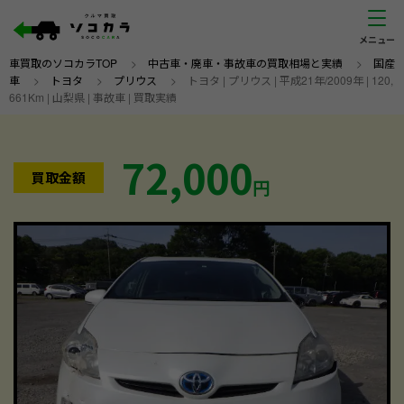
車買取のソコカラTOP
>
中古車・廃車・事故車の買取相場と実績
>
国産
車
>
トヨタ
>
プリウス
>
トヨタ | プリウス | 平成21年/2009年 | 120,
661Km | 山梨県 | 事故車 | 買取実績
72,000
買取金額
円