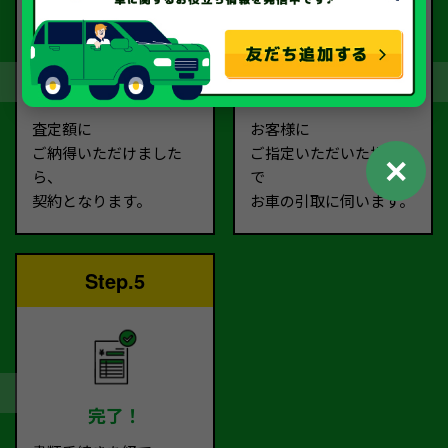
契約
お引取り
査定額に
お客様に
ご納得いただけました
ご指定いただいた場所ま
✕
ら、
で
契約となります。
お車の引取に伺います。
Step.5
完了！