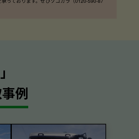
ております。ぜひソコカラ（0120-590-87
｣
取事例