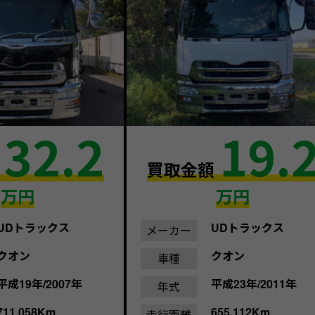
32.2
19.
額
買取金額
万円
万円
UDトラックス
UDトラックス
メーカー
クオン
クオン
車種
平成19年/2007年
平成23年/2011年
年式
711,058Km
655,112Km
走行距離