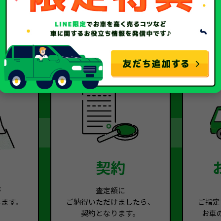
2
Step.3
契約
が
査定額に
します。
ご納得いただけましたら、
ご指定
契約となります。
お車