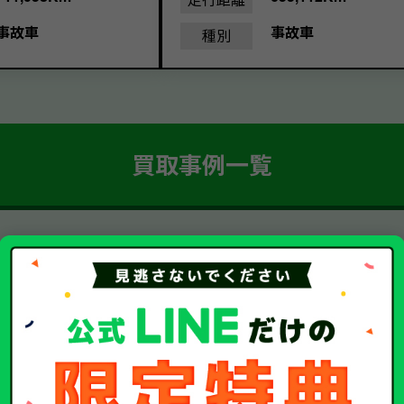
事故車
事故車
種別
買取事例一覧
簡単 5ステップ！
車・廃車・事故車買取