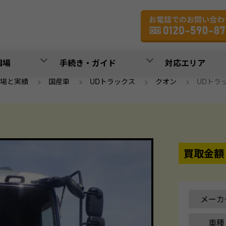
相場
手続き・ガイド
対応エリア
場と実績
>
国産車
>
UDトラックス
>
クオン
>
UDトラック
買取金額
メーカ
車種