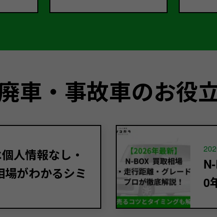
廃車・事故車のお役
202
定は個人情報なし・
N
相場がわかるシミ
0