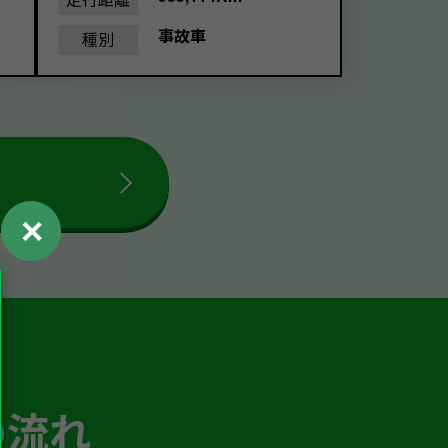
事故車
種別
✕
の流れ