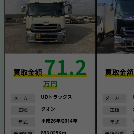
71.2
買取金額
買取金
万円
UDトラックス
メーカー
メーカー
クオン
車種
車種
平成26年/2014年
年式
年式
893,025Km
走行距離
走行距離