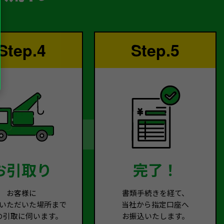
Step.4
Step.5
お引取り
完了！
お客様に
書類手続きを経て、
いただいた場所まで
当社から指定口座へ
の引取に伺います。
お振込いたします。