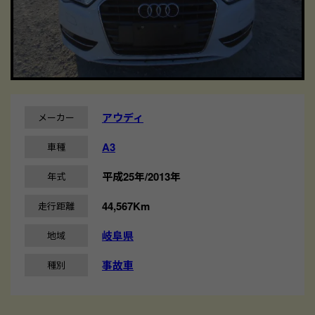
アウディ
メーカー
A3
車種
平成25年/2013年
年式
44,567Km
走行距離
岐阜県
地域
事故車
種別