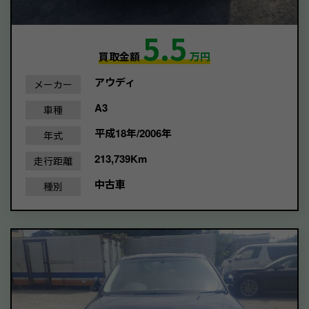
5.5
買取金額
万円
アウディ
メーカー
A3
車種
平成18年/2006年
年式
213,739Km
走行距離
中古車
種別