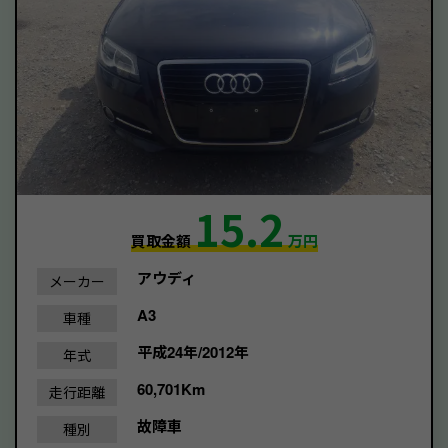
15.2
買取金額
万円
アウディ
メーカー
A3
車種
平成24年/2012年
年式
60,701Km
走行距離
故障車
種別