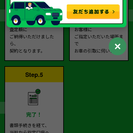
契約
お引取り
査定額に
お客様に
ご納得いただけました
ご指定いただいた場所ま
✕
ら、
で
契約となります。
お車の引取に伺います。
Step.5
完了！
書類手続きを経て、
当社から指定口座へ