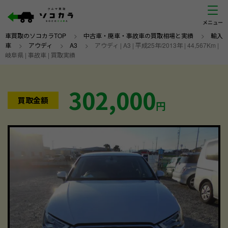
車買取のソコカラTOP
>
中古車・廃車・事故車の買取相場と実績
>
輸入
車
>
アウディ
>
A3
>
アウディ | A3 | 平成25年/2013年 | 44,567Km |
岐阜県 | 事故車 | 買取実績
302,000
買取金額
円