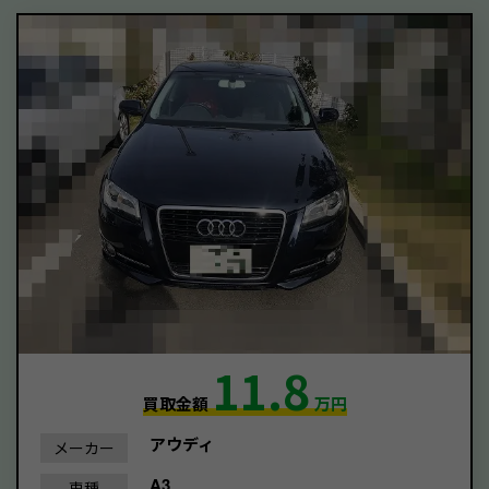
11.8
買取金額
万円
アウディ
メーカー
A3
車種