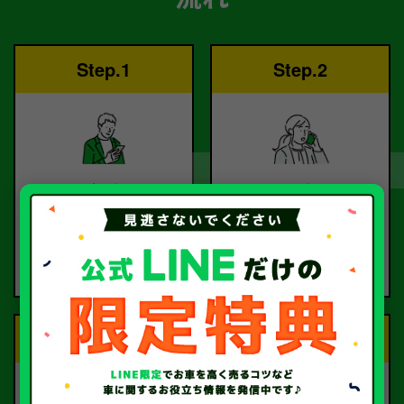
Step.1
Step.2
ご依頼
査定
お電話または査定フォー
査定のプロが
ムより
お電話で回答いたしま
ご依頼ください。
す。
Step.3
Step.4