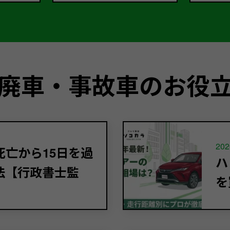
廃車・事故車のお役
202
亡から15日を過
ハ
法【行政書士監
を