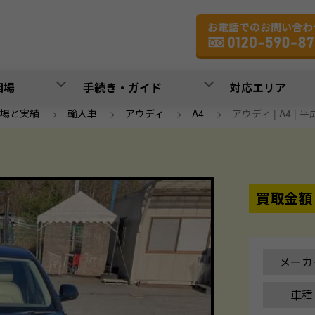
相場
手続き・ガイド
対応エリア
場と実績
>
輸入車
>
アウディ
>
A4
>
アウディ | A4 | 平
買取金額
メーカ
車種