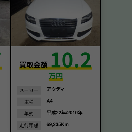
7
10.2
買取金額
万円
アウディ
メーカー
A4
車種
平成22年/2010年
年式
69,235Km
走行距離