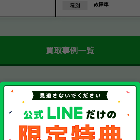
故障車
種別
買取事例一覧
簡単 5ステップ！
車・廃車・事故車買取