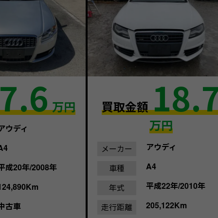
7.6
18.
万円
買取金額
万円
アウディ
アウディ
A4
メーカー
A4
平成20年/2008年
車種
平成22年/2010年
124,890Km
年式
205,122Km
中古車
走行距離