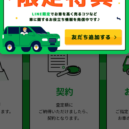
2
Step.3
契約
が
査定額に
します。
ご納得いただけましたら、
ご指定
契約となります。
お車