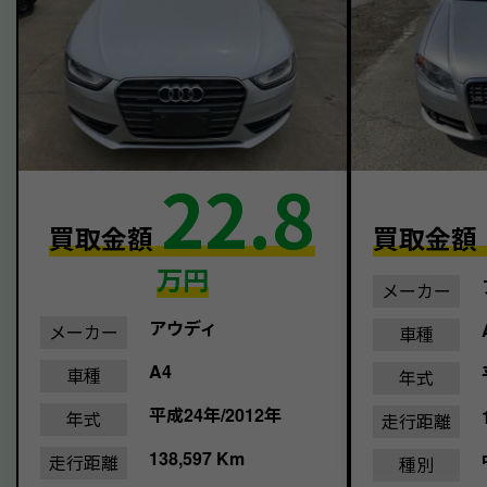
22.8
買取金額
買取金額
万円
メーカー
アウディ
メーカー
車種
A4
車種
年式
平成24年/2012年
年式
走行距離
138,597 Km
走行距離
種別