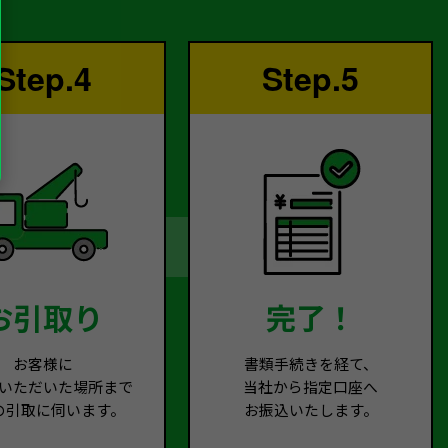
Step.4
Step.5
お引取り
完了！
お客様に
書類手続きを経て、
いただいた場所まで
当社から指定口座へ
の引取に伺います。
お振込いたします。