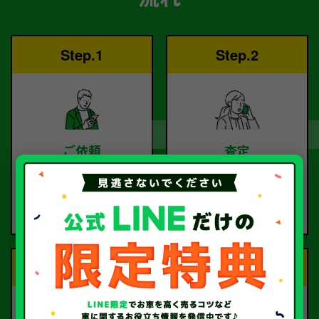
Step.1
Step.2
ご依頼
査定
お電話または査定フォー
査定のプロが
ムより
お電話で回答いたしま
ご依頼ください。
す。
Step.3
Step.4