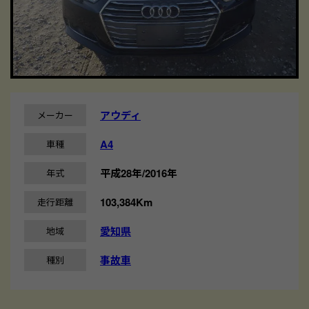
アウディ
メーカー
A4
車種
平成28年/2016年
年式
103,384Km
走行距離
愛知県
地域
事故車
種別