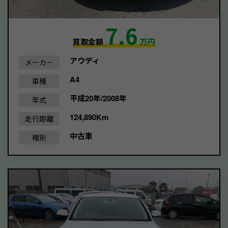
7.6
買取金額
万円
アウディ
メーカー
A4
車種
平成20年/2008年
年式
124,890Km
走行距離
中古車
種別