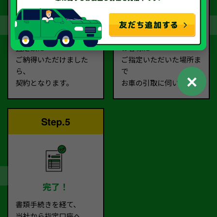
契約
お引取り
査定額に
お客様に
ご納得いただけました
ご指定いただいた場所ま
ら、
で
✕
契約となります。
お車の引取に伺います。
Step.5
完了！
書類手続きを経て、
当社から指定口座へ