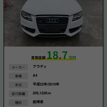
18.7
買取金額
万円
アウディ
メーカー
A4
車種
平成22年/2010年
年式
205,122Km
走行距離
故障車
種別