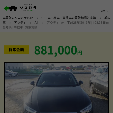
車買取のソコカラTOP
>
中古車・廃車・事故車の買取相場と実績
>
輸入
車
>
アウディ
>
A4
>
アウディ | A4 | 平成28年/2016年 | 103,384Km |
愛知県 | 事故車 | 買取実績
881,000
買取金額
円