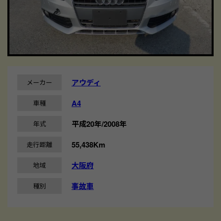
アウディ
メーカー
A4
車種
平成20年/2008年
年式
55,438Km
走行距離
大阪府
地域
事故車
種別