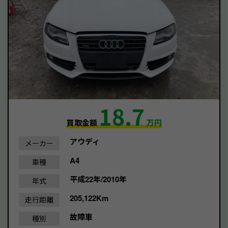
18.7
買取金額
万円
アウディ
メーカー
A4
車種
平成22年/2010年
年式
205,122Km
走行距離
故障車
種別