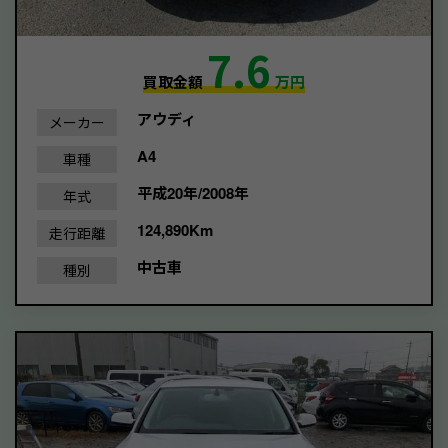
7.6
買取金額
万円
アウディ
メーカー
A4
車種
平成20年/2008年
年式
124,890Km
走行距離
中古車
種別