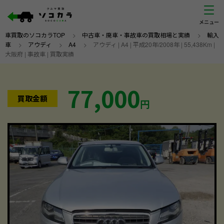
車買取のソコカラTOP
>
中古車・廃車・事故車の買取相場と実績
>
輸入
車
>
アウディ
>
A4
>
アウディ | A4 | 平成20年/2008年 | 55,438Km |
大阪府 | 事故車 | 買取実績
77,000
買取金額
円