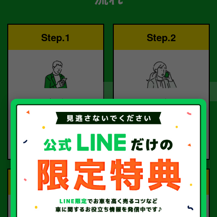
Step.1
Step.2
ご依頼
査定
お電話または査定フォー
査定のプロが
ムより
お電話で回答いたしま
ご依頼ください。
す。
Step.3
Step.4