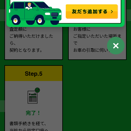
契約
お引取り
査定額に
お客様に
ご納得いただけました
ご指定いただいた場所ま
✕
ら、
で
契約となります。
お車の引取に伺います。
Step.5
完了！
書類手続きを経て、
当社から指定口座へ