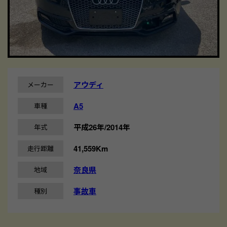
アウディ
メーカー
A5
車種
平成26年/2014年
年式
41,559Km
走行距離
奈良県
地域
事故車
種別