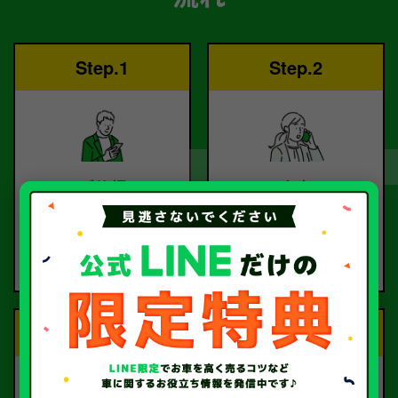
Step.1
Step.2
ご依頼
査定
お電話または査定フォー
査定のプロが
ムより
お電話で回答いたしま
ご依頼ください。
す。
Step.3
Step.4