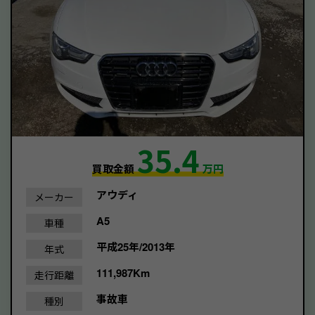
35.4
買取金額
万円
アウディ
メーカー
A5
車種
平成25年/2013年
年式
111,987Km
走行距離
事故車
種別