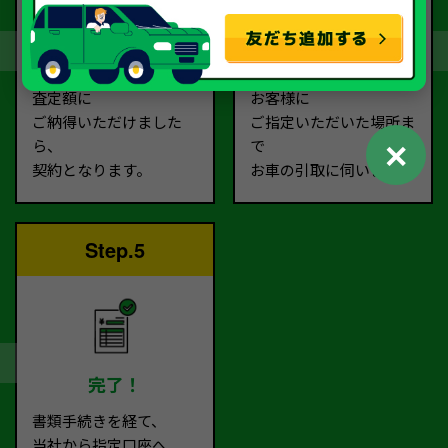
契約
お引取り
査定額に
お客様に
ご納得いただけました
ご指定いただいた場所ま
✕
ら、
で
契約となります。
お車の引取に伺います。
Step.5
完了！
書類手続きを経て、
当社から指定口座へ