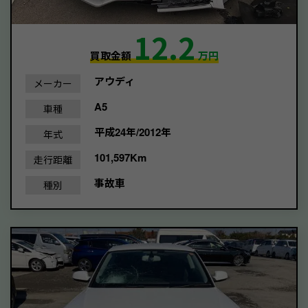
12.2
買取金額
万円
アウディ
メーカー
A5
車種
平成24年/2012年
年式
101,597Km
走行距離
事故車
種別