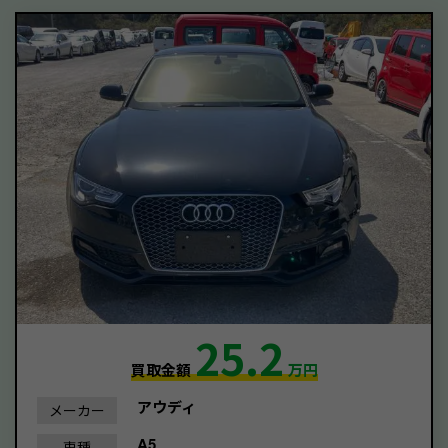
25.2
買取金額
万円
アウディ
メーカー
A5
車種