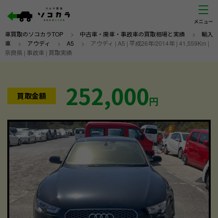
車買取のソコカラTOP
>
中古車・廃車・事故車の買取相場と実績
>
輸入
車
>
アウディ
>
A5
>
アウディ | A5 | 平成26年/2014年 | 41,559Km |
奈良県 | 事故車 | 買取実績
252,000
買取金額
円