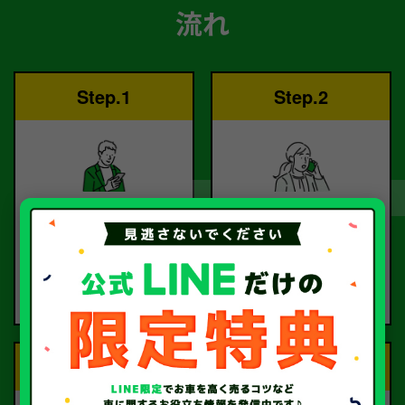
流れ
Step.1
Step.2
ご依頼
査定
お電話または査定フォー
査定のプロが
ムより
お電話で回答いたしま
ご依頼ください。
す。
Step.3
Step.4