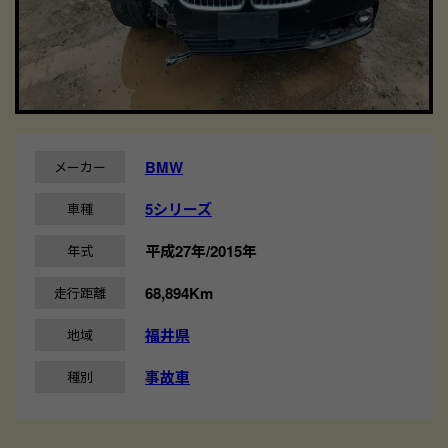
BMW
メーカー
5シリーズ
車種
平成27年/2015年
年式
68,894Km
走行距離
福井県
地域
事故車
種別