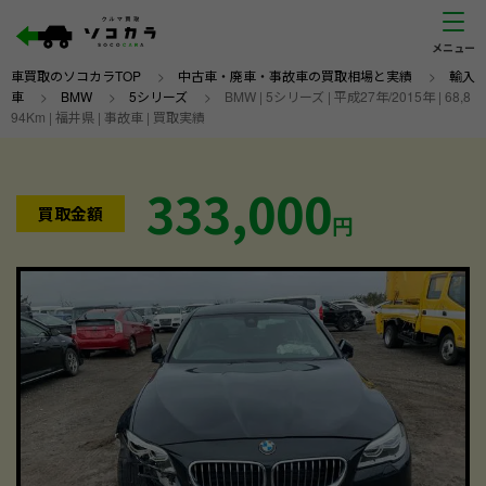
車買取のソコカラTOP
>
中古車・廃車・事故車の買取相場と実績
>
輸入
車
>
BMW
>
5シリーズ
>
BMW | 5シリーズ | 平成27年/2015年 | 68,8
94Km | 福井県 | 事故車 | 買取実績
333,000
買取金額
円