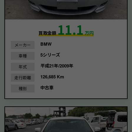
11.1
買取金額
万円
BMW
メーカー
5シリーズ
車種
平成21年/2009年
年式
126,685 Km
走行距離
中古車
種別