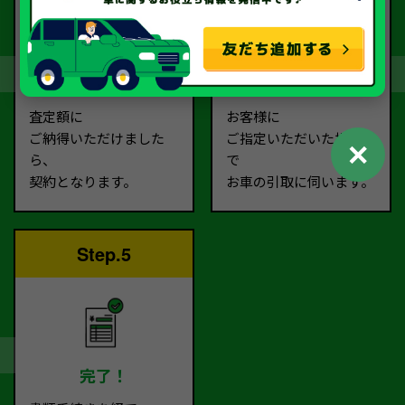
契約
お引取り
査定額に
お客様に
ご納得いただけました
ご指定いただいた場所ま
✕
ら、
で
契約となります。
お車の引取に伺います。
Step.5
完了！