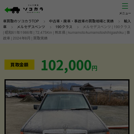
車買取のソコカラTOP
>
中古車・廃車・事故車の買取相場と実績
>
輸入
車
>
メルセデスベンツ
>
190クラス
>
メルセデスベンツ | 190クラス
| 昭和61年/1986年 | 72,475Km | 熊本県 | kumamoto/kumamotoshihigashiku | 事
故車 | 2024年8月 | 買取実績
102,000
買取金額
円