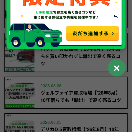
故人の車の名義変更｜死亡から15日を
過ぎても迷わず手放す方法【行政書士
監修】
2026.08.06
ハリアー買取相場【’26年8月】10年落
ちを買い叩かれずに輸出で高く売るコ
ツ
✕
2026.08.06
ヴェルファイア買取相場【’26年8月】
10年落ちでも「輸出」で高く売るコツ
2026.08.05
デリカD:5買取相場【’26年8月】10年