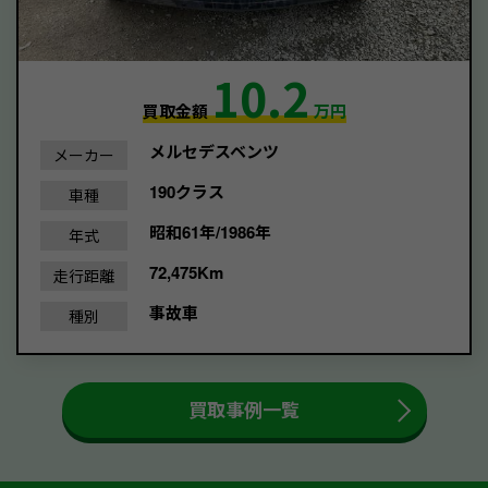
10.2
買取金額
万円
メルセデスベンツ
メーカー
190クラス
車種
昭和61年/1986年
年式
72,475Km
走行距離
事故車
種別
買取事例一覧