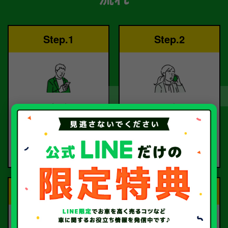
Step.1
Step.2
ご依頼
査定
お電話または査定フォー
査定のプロが
ムより
お電話で回答いたしま
ご依頼ください。
す。
Step.3
Step.4