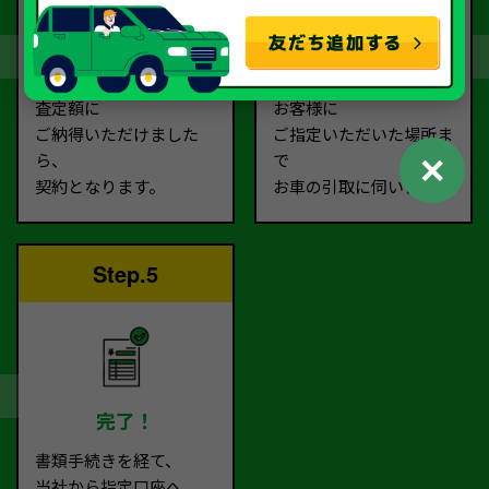
契約
お引取り
査定額に
お客様に
ご納得いただけました
ご指定いただいた場所ま
✕
ら、
で
契約となります。
お車の引取に伺います。
Step.5
完了！
書類手続きを経て、
当社から指定口座へ