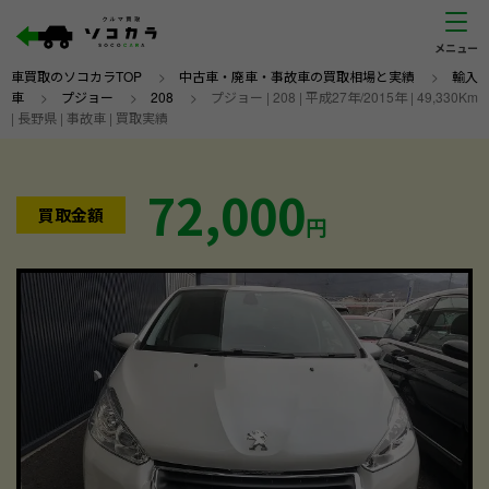
車買取のソコカラTOP
>
中古車・廃車・事故車の買取相場と実績
>
輸入
車
>
プジョー
>
208
>
プジョー | 208 | 平成27年/2015年 | 49,330Km
| 長野県 | 事故車 | 買取実績
72,000
買取金額
円