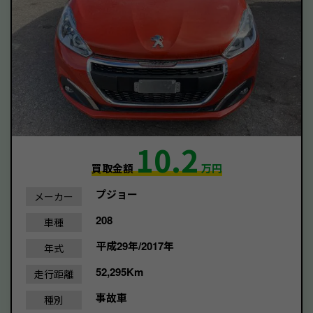
10.2
買取金額
万円
プジョー
メーカー
208
車種
平成29年/2017年
年式
52,295Km
走行距離
事故車
種別