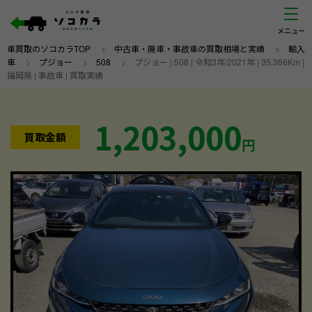
車買取のソコカラTOP
>
中古車・廃車・事故車の買取相場と実績
>
輸入
車
>
プジョー
>
508
>
プジョー | 508 | 令和3年/2021年 | 35,366Km |
福岡県 | 事故車 | 買取実績
1,203,000
買取金額
円