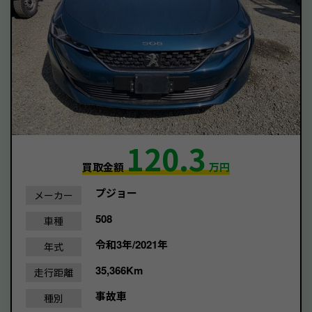
120.3
買取金額
万円
プジョー
メーカー
508
車種
令和3年/2021年
年式
35,366Km
走行距離
事故車
種別