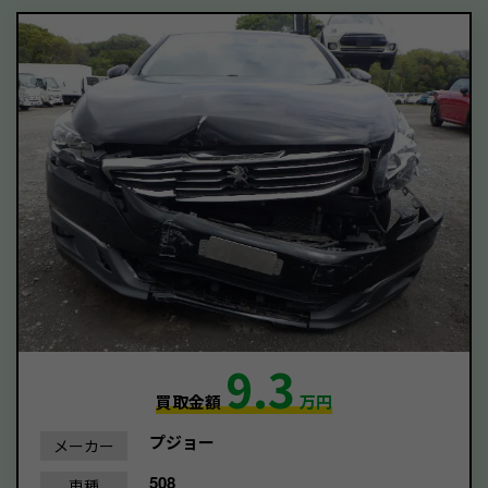
9.3
買取金額
万円
プジョー
メーカー
508
車種