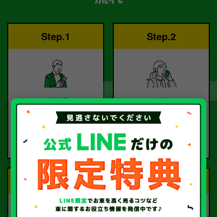
Step.1
Step.2
ご依頼
査定
お電話または査定フォー
査定のプロが
ムより
お電話で回答いたしま
ご依頼ください。
す。
Step.3
Step.4