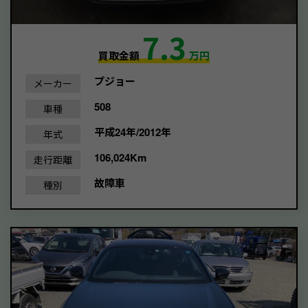
7.3
買取金額
万円
プジョー
メーカー
508
車種
平成24年/2012年
年式
106,024Km
走行距離
故障車
種別