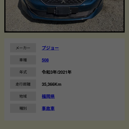
プジョー
メーカー
508
車種
令和3年/2021年
年式
35,366Km
走行距離
福岡県
地域
事故車
種別