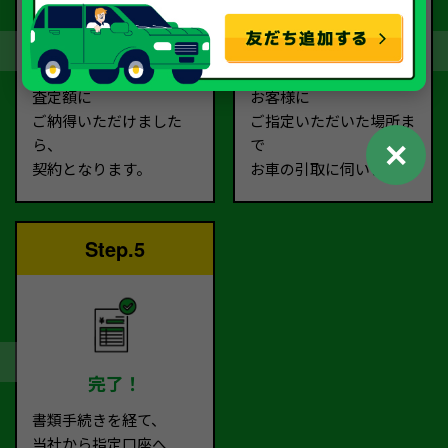
契約
お引取り
査定額に
お客様に
ご納得いただけました
ご指定いただいた場所ま
✕
ら、
で
契約となります。
お車の引取に伺います。
Step.5
完了！
書類手続きを経て、
当社から指定口座へ