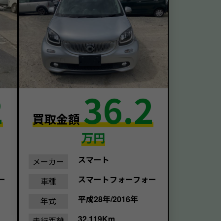
2
36.2
買取金額
万円
スマート
メーカー
ー
スマートフォーフォー
車種
平成28年/2016年
年式
32,119Km
走行距離