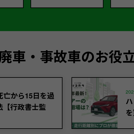
廃車・事故車のお役
202
亡から15日を過
ハ
法【行政書士監
を