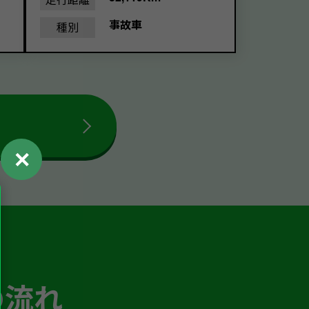
事故車
種別
✕
の流れ