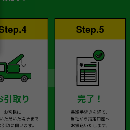
Step.4
Step.5
お引取り
完了！
お客様に
書類手続きを経て、
いただいた場所まで
当社から指定口座へ
の引取に伺います。
お振込いたします。