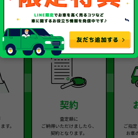
2
Step.3
契約
が
査定額に
します。
ご納得いただけましたら、
ご指定
契約となります。
お車