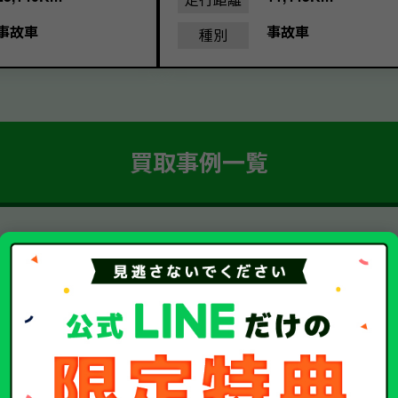
事故車
事故車
種別
買取事例一覧
簡単 5ステップ！
車・廃車・事故車買取