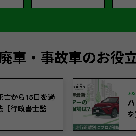
廃車・事故車のお役
202
亡から15日を過
ハ
法【行政書士監
を