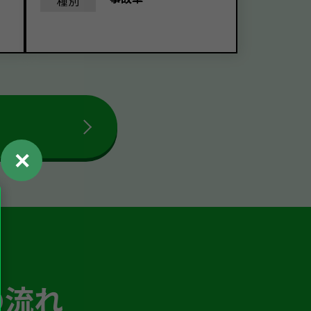
種別
✕
の流れ