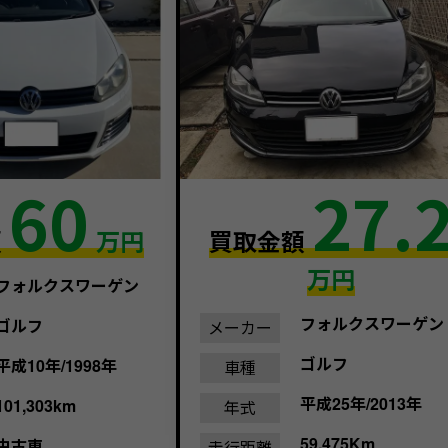
60
27.
額
万円
買取金額
万円
フォルクスワーゲン
フォルクスワーゲン
ゴルフ
メーカー
ゴルフ
平成10年/1998年
車種
平成25年/2013年
101,303km
年式
59,475Km
中古車
走行距離