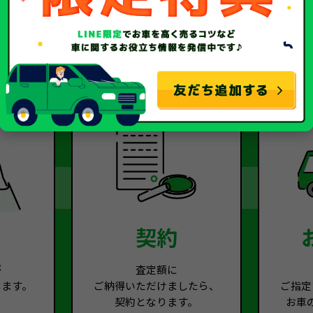
2
Step.3
契約
が
査定額に
します。
ご納得いただけましたら、
ご指定
契約となります。
お車