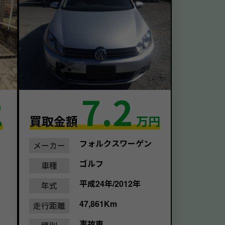
2
7.2
買取金額
万円
フォルクスワーゲン
メーカー
ゴルフ
車種
平成24年/2012年
年式
47,861Km
走行距離
事故車