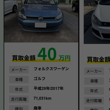
40
買取金額
万円
買取金
フォルクスワーゲン
メーカー
メーカー
ゴルフ
車種
車種
平成29年/2017年
年式
年式
71,031km
走行距離
走行距離
廃車
種別