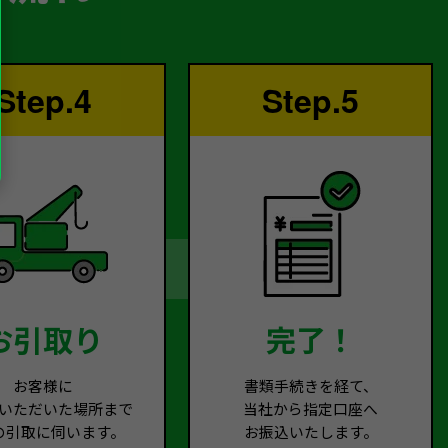
Step.4
Step.5
お引取り
完了！
お客様に
書類手続きを経て、
いただいた場所まで
当社から指定口座へ
の引取に伺います。
お振込いたします。