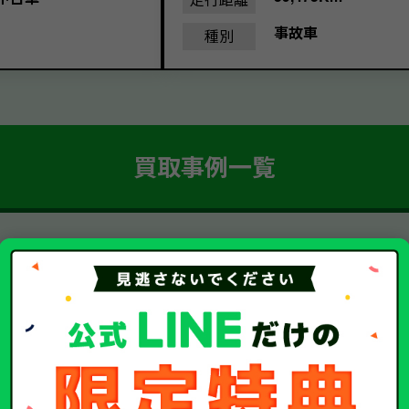
事故車
種別
買取事例一覧
簡単 5ステップ！
車・廃車・事故車買取