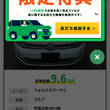
✕
9.6
買取金額
万円
フォルクスワーゲン
メーカー
ゴルフ
車種
平成25年/2013年
年式