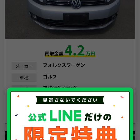
4.2
買取金額
万円
フォルクスワーゲン
メーカー
ゴルフ
車種
平成23年/2011年
年式
128,856Km
走行距離
故障車
種別