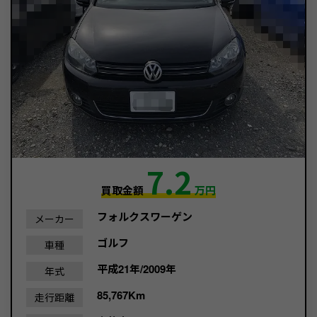
7.2
買取金額
万円
フォルクスワーゲン
メーカー
ゴルフ
車種
平成21年/2009年
年式
85,767Km
走行距離