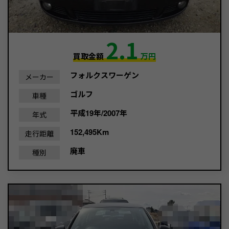
2.1
買取金額
万円
フォルクスワーゲン
メーカー
ゴルフ
車種
平成19年/2007年
年式
152,495Km
走行距離
廃車
種別