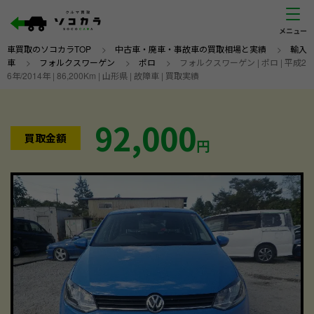
車買取のソコカラTOP
>
中古車・廃車・事故車の買取相場と実績
>
輸入
車
>
フォルクスワーゲン
>
ポロ
>
フォルクスワーゲン | ポロ | 平成2
6年/2014年 | 86,200Km | 山形県 | 故障車 | 買取実績
92,000
買取金額
円