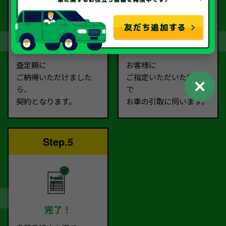
契約
お引取り
査定額に
お客様に
ご納得いただけました
ご指定いただいた場所ま
✕
ら、
で
契約となります。
お車の引取に伺います。
Step.5
完了！