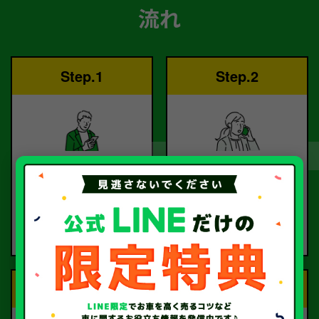
流れ
Step.1
Step.2
ご依頼
査定
お電話または査定フォー
査定のプロが
ムより
お電話で回答いたしま
ご依頼ください。
す。
Step.3
Step.4