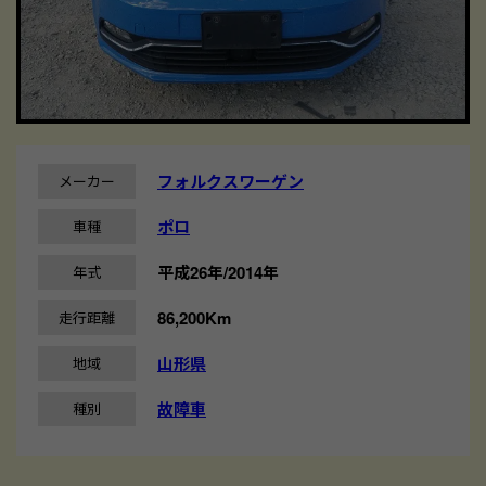
フォルクスワーゲン
メーカー
ポロ
車種
平成26年/2014年
年式
86,200Km
走行距離
山形県
地域
故障車
種別