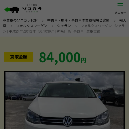
車買取のソコカラTOP
>
中古車・廃車・事故車の買取相場と実績
>
輸入
車
>
フォルクスワーゲン
>
シャラン
>
フォルクスワーゲン | シャラ
ン | 平成24年/2012年 | 56,103Km | 神奈川県 | 事故車 | 買取実績
84,000
買取金額
円