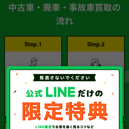
中古車・廃車・事故車買取の
流れ
Step.1
Step.2
ご依頼
査定
お電話または査定フォー
査定のプロが
ムより
お電話で回答いたしま
ご依頼ください。
す。