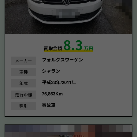
8.3
買取金額
万円
フォルクスワーゲン
メーカー
シャラン
車種
平成23年/2011年
年式
76,863Km
走行距離
事故車
種別