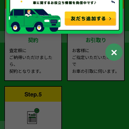
Step.3
Step.4
契約
お引取り
✕
査定額に
お客様に
ご納得いただけました
ご指定いただいた場所ま
ら、
で
契約となります。
お車の引取に伺います。
Step.5