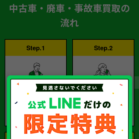
中古車・廃車・事故車買取の
流れ
Step.1
Step.2
ご依頼
査定
お電話または査定フォー
査定のプロが
ムより
お電話で回答いたしま
ご依頼ください。
す。