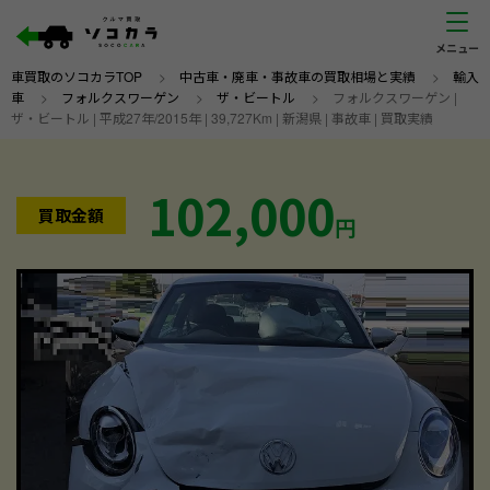
車買取のソコカラTOP
>
中古車・廃車・事故車の買取相場と実績
>
輸入
車
>
フォルクスワーゲン
>
ザ・ビートル
>
フォルクスワーゲン |
ザ・ビートル | 平成27年/2015年 | 39,727Km | 新潟県 | 事故車 | 買取実績
102,000
買取金額
円