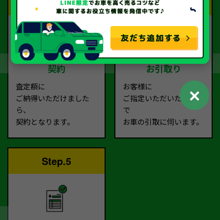
Step.3
Step.4
契約
お引取り
査定額に
お客様に
✕
ご納得いただけました
ご指定いただいた場所ま
ら、
で
契約となります。
お車の引取に伺います。
Step.5