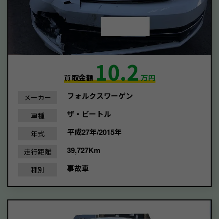
10.2
買取金額
万円
フォルクスワーゲン
メーカー
ザ・ビートル
車種
平成27年/2015年
年式
39,727Km
走行距離
事故車
種別