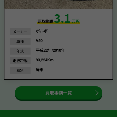
3.1
買取金額
万円
ボルボ
メーカー
V50
車種
平成22年/2010年
年式
93,224Km
走行距離
廃車
種別
買取事例一覧