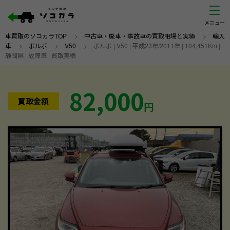
車買取のソコカラTOP
>
中古車・廃車・事故車の買取相場と実績
>
輸入
車
>
ボルボ
>
V50
>
ボルボ | V50 | 平成23年/2011年 | 104,451Km |
静岡県 | 故障車 | 買取実績
82,000
買取金額
円