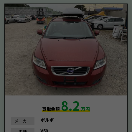
8.2
買取金額
万円
ボルボ
メーカー
V50
車種