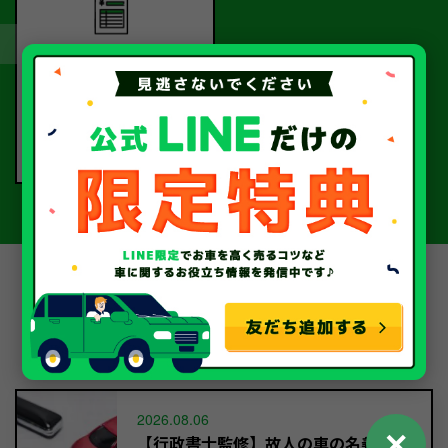
完了！
書類手続きを経て、
当社から指定口座へ
お振込いたします。
中古車・廃車・事故車のお役
立ちコラム
2026.08.06
✕
【行政書士監修】故人の車の名義変更