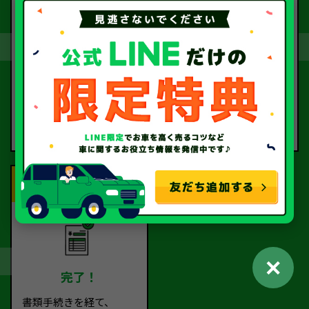
契約
お引取り
査定額に
お客様に
ご納得いただけました
ご指定いただいた場所ま
ら、
で
契約となります。
お車の引取に伺います。
Step.5
✕
完了！
書類手続きを経て、