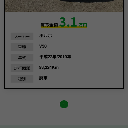
3.1
買取金額
万円
ボルボ
メーカー
V50
車種
平成22年/2010年
年式
93,224Km
走行距離
廃車
種別
1