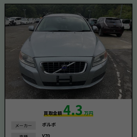
4.3
買取金額
万円
ボルボ
メーカー
V70
車種