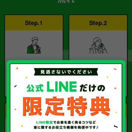
Step.1
Step.2
ご依頼
査定
お電話または査定フォー
査定のプロが
ムより
お電話で回答いたしま
ご依頼ください。
す。
Step.3
Step.4