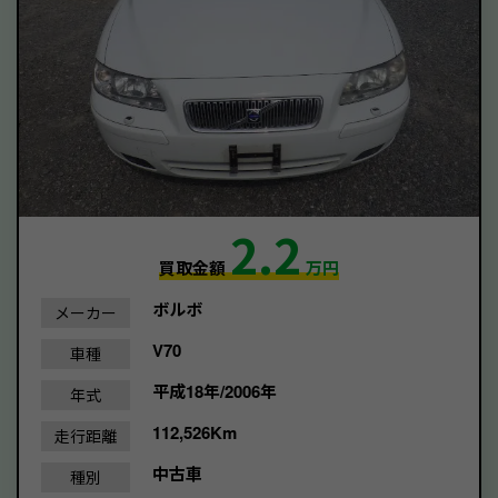
2.2
買取金額
万円
ボルボ
メーカー
V70
車種
平成18年/2006年
年式
112,526Km
走行距離
中古車
種別