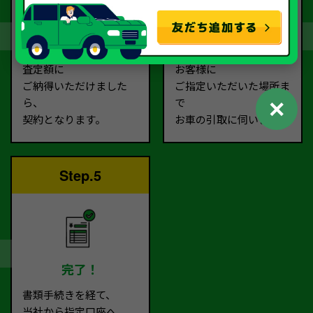
契約
お引取り
査定額に
お客様に
ご納得いただけました
ご指定いただいた場所ま
✕
ら、
で
契約となります。
お車の引取に伺います。
Step.5
完了！
書類手続きを経て、
当社から指定口座へ