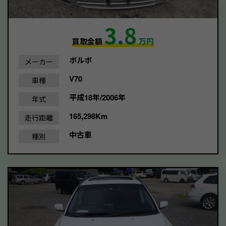
3.8
買取金額
万円
ボルボ
メーカー
V70
車種
平成18年/2006年
年式
165,298Km
走行距離
中古車
種別