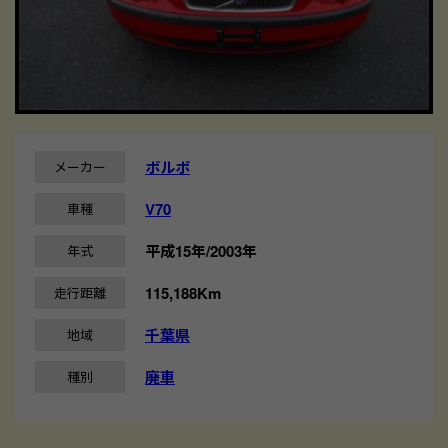
ボルボ
メーカー
V70
車種
平成15年/2003年
年式
115,188Km
走行距離
千葉県
地域
廃車
種別