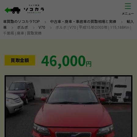
車買取のソコカラTOP
>
中古車・廃車・事故車の買取相場と実績
>
輸入
車
>
ボルボ
>
V70
>
ボルボ | V70 | 平成15年/2003年 | 115,188Km |
千葉県 | 廃車 | 買取実績
46,000
買取金額
円