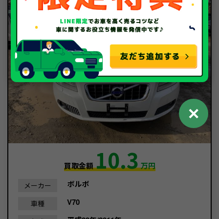
✕
10.3
買取金額
万円
ボルボ
メーカー
V70
車種