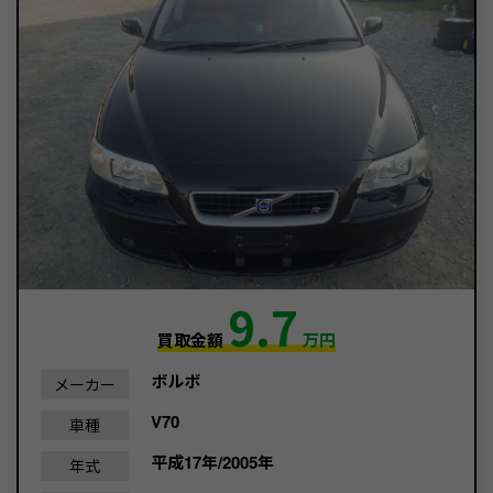
9.7
買取金額
万円
ボルボ
メーカー
V70
車種
平成17年/2005年
年式