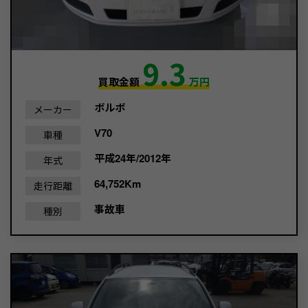
9.3
買取金額
万円
ボルボ
メーカー
V70
車種
平成24年/2012年
年式
64,752Km
走行距離
事故車
種別