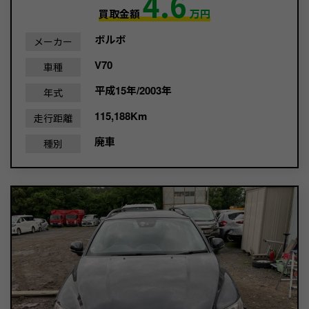
4.6
買取金額
万円
ボルボ
メーカー
V70
車種
平成15年/2003年
年式
115,188Km
走行距離
廃車
種別