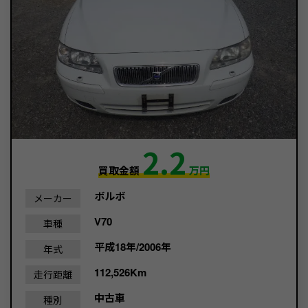
2.2
買取金額
万円
ボルボ
メーカー
V70
車種
平成18年/2006年
年式
112,526Km
走行距離
中古車
種別