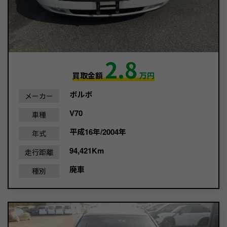
2.8
買取金額
万円
ボルボ
メーカー
V70
車種
平成16年/2004年
年式
94,421Km
走行距離
廃車
種別