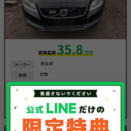
35.8
買取金額
万円
ボルボ
メーカー
V70
車種
平成27年/2015年
年式
92,381Km
走行距離
事故車
種別