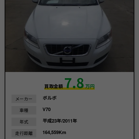
7.8
買取金額
万円
ボルボ
メーカー
V70
車種
平成23年/2011年
年式
164,559Km
走行距離