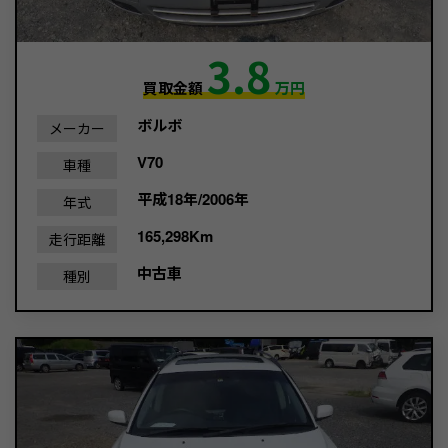
3.8
買取金額
万円
ボルボ
メーカー
V70
車種
平成18年/2006年
年式
165,298Km
走行距離
中古車
種別