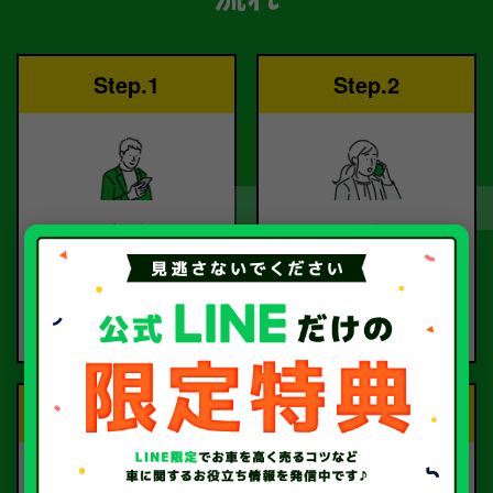
Step.1
Step.2
ご依頼
査定
お電話または査定フォー
査定のプロが
ムより
お電話で回答いたしま
ご依頼ください。
す。
Step.3
Step.4