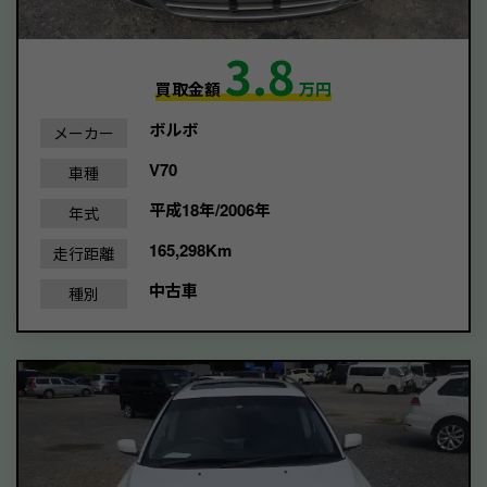
3.8
買取金額
万円
ボルボ
メーカー
V70
車種
平成18年/2006年
年式
165,298Km
走行距離
中古車
種別