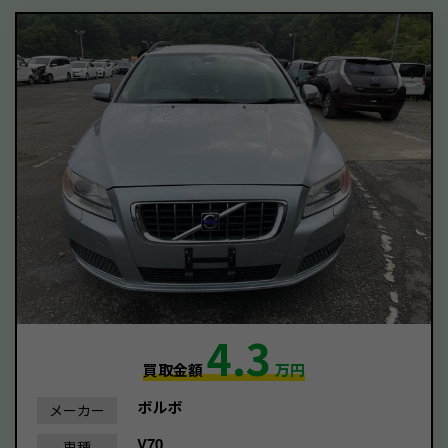
4.3
買取金額
万円
ボルボ
メーカー
V70
車種