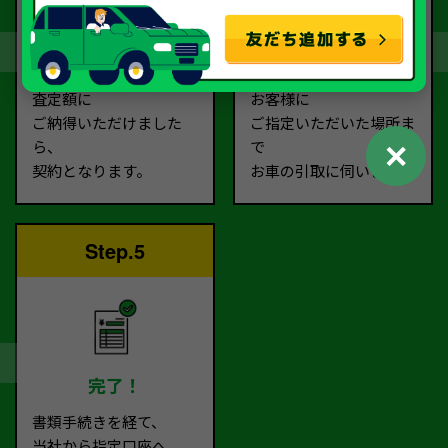
契約
お引取り
査定額に
お客様に
ご納得いただけました
ご指定いただいた場所ま
✕
ら、
で
契約となります。
お車の引取に伺います。
Step.5
完了！
書類手続きを経て、
当社から指定口座へ