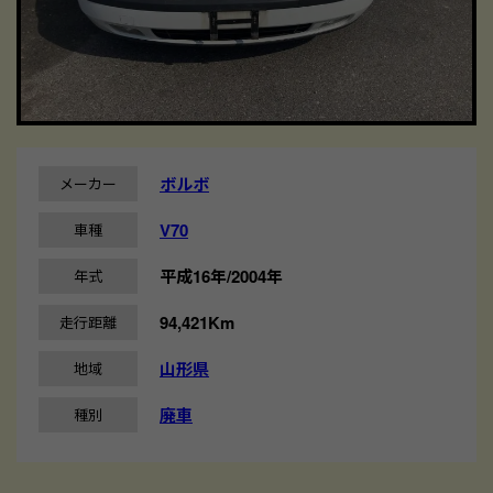
ボルボ
メーカー
V70
車種
平成16年/2004年
年式
94,421Km
走行距離
山形県
地域
廃車
種別