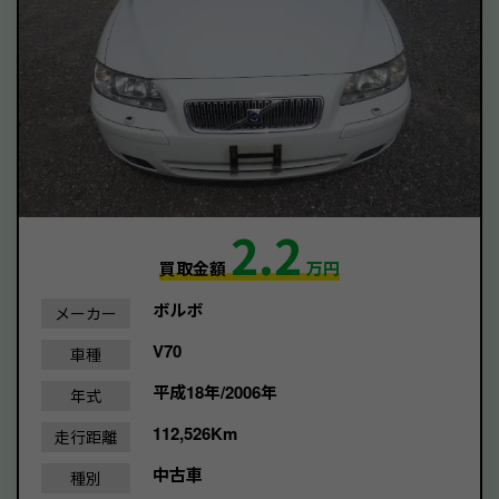
2.2
買取金額
万円
ボルボ
メーカー
V70
車種
平成18年/2006年
年式
112,526Km
走行距離
中古車
種別