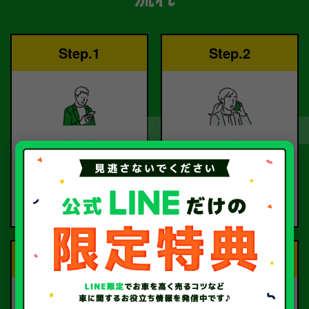
Step.1
Step.2
ご依頼
査定
お電話または査定フォー
査定のプロが
ムより
お電話で回答いたしま
ご依頼ください。
す。
Step.3
Step.4