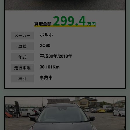
299.4
買取金額
万円
ボルボ
メーカー
XC60
車種
平成30年/2018年
年式
30,101Km
走行距離
事故車
種別