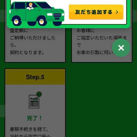
契約
お引取り
査定額に
お客様に
ご納得いただけました
ご指定いただいた場所ま
✕
ら、
で
契約となります。
お車の引取に伺います。
Step.5
完了！
書類手続きを経て、
当社から指定口座へ