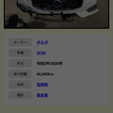
ボルボ
メーカー
XC60
車種
令和2年/2020年
年式
44,945Km
走行距離
宮崎県
地域
事故車
種別