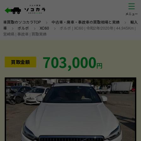
車買取のソコカラTOP
>
中古車・廃車・事故車の買取相場と実績
>
輸入
車
>
ボルボ
>
XC60
>
ボルボ | XC60 | 令和2年/2020年 | 44,945Km |
宮崎県 | 事故車 | 買取実績
703,000
買取金額
円