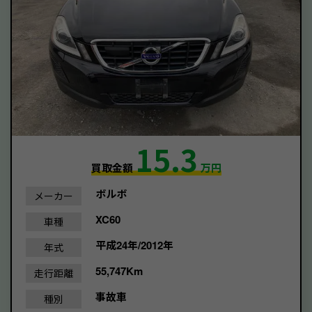
15.3
買取金額
万円
ボルボ
メーカー
XC60
車種
平成24年/2012年
年式
55,747Km
走行距離
事故車
種別