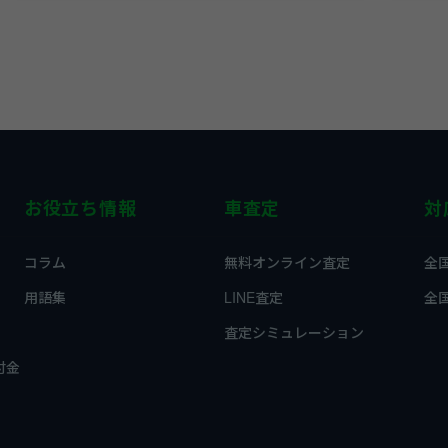
お役立ち情報
車査定
対
コラム
無料オンライン査定
全
用語集
LINE査定
全
査定シミュレーション
付金