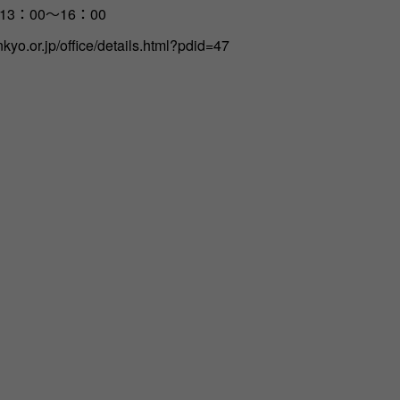
13：00～16：00
kyo.or.jp/office/details.html?pdid=47