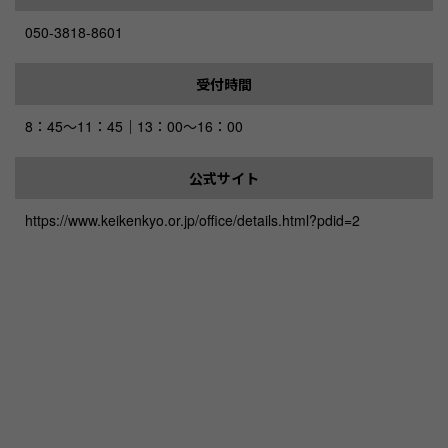
050-3818-8601
受付時間
8：45～11：45｜13：00～16：00
公式サイト
https://www.keikenkyo.or.jp/office/details.html?pdid=2