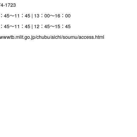
74-1723
：45～11：45 | 13：00～16：00
：45～11：45 | 12：45～15：45
//wwwtb.mlit.go.jp/chubu/aichi/soumu/access.html