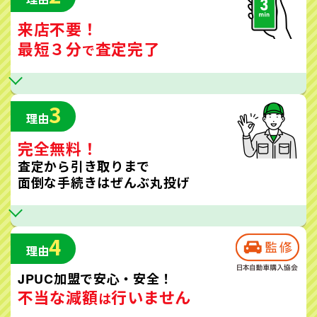
来店不要！
最短３分
査定完了
で
3
理由
完全無料！
査定から引き取りまで
面倒な手続きはぜんぶ丸投げ
4
理由
JPUC加盟で安心・安全！
不当な減額
行いません
は