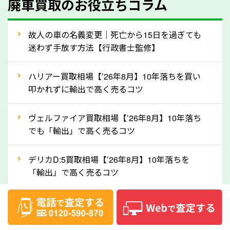
廃車買取のお役立ちコラム
人気の車種は廃車の状態でも、高価買取が可能です。
特にスポーツカー・トラックのほか、海外で人気の国
故人の車の名義変更｜死亡から15日を過ぎても
産車は高く買取が可能です。「廃車＝買取できない」
迷わず手放す方法【行政書士監修】
というイメージがありますが、広島県の「ソコカラ」
なら廃車の車も適正価格で買取できます。他社で買取
ハリアー買取相場【’26年8月】10年落ちを買い
拒否となった車も価格がつく可能性があるので、諦め
叩かれずに輸出で高く売るコツ
ずに広島県の「ソコカラ」にご相談ください。古い車
ヴェルファイア買取相場【’26年8月】10年落ち
でも高価買取が可能なケースは珍しくないため、まず
でも「輸出」で高く売るコツ
はWebで簡単にできる無料査定をお試しください。
実際の買取実績を、車のメーカーや状態ごとに「買取
デリカD:5買取相場【’26年8月】10年落ちを
実績」で確認できます。
「輸出」で高く売るコツ
⑤車内の簡単な清掃で買取価格アップも！
【2026年8月】車査定は個人情報なし・電話な
しばらく乗っていない車は、車内のシートや座席の下
し！登録不要で相場がわかるシミュレーション
が汚れていることも多いです。シミや汚れが付着して