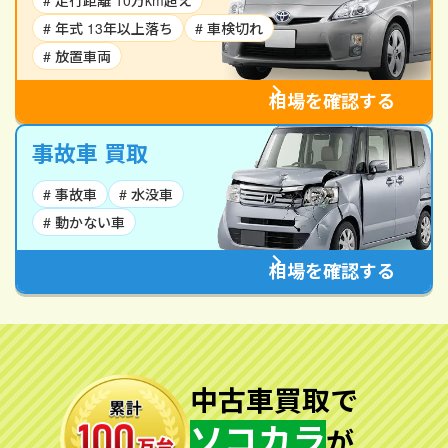
# 走行距離 10万km超え
# 年式 13年以上落ち
# 車検切れ
# 放置車両
相場を確認する
事故車 買取
# 事故車
# 水没車
# 動かない車
相場を確認する
中古車買取で
ソコカラ
が