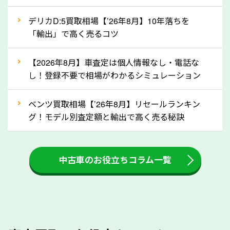
自動車税の還付金は、先に年払いしていた自動車税が
月割りで返還されるものです。ですから、自動車税の
デリカD:5買取相場【’26年8月】10年落ちを
「輸出」で高く売るコツ
還付金は早めに売却するほど多く還付されます。不要
な車は早めに廃車手続きをしたほうが良いでしょう。
【2026年8月】車査定は個人情報なし・電話な
し！登録不要で相場がわかるシミュレーション
③自動車税の還付金の扱いについて確認し
ましょう！
ベンツ買取相場【’26年8月】リセールランキン
車を廃車にすると、自動車税の還付金を受け取ること
グ！モデル別査定額と輸出で高く売る秘訣
ができる場合があります。廃車買取業者の中には、還
付金をお客様に返還しない業者もあります。廃車査定
中古車のお役立ちコラム一覧
をする際には、自動車税の還付金の返還があるかどう
かを確認するようにしてください。広島県のソコカラ
では、自動車税の還付金をお客様に返還しております
のでご安心ください。
④人気の車種は廃車でも高価買取が可能！