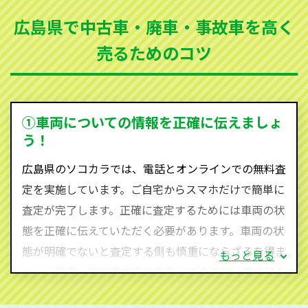
まった車、車検が切れて動かすことができない車でも
広島県で中古車・廃車・事故車を高く
買取可能です。
売るためのコツ
ソコカラは世界１１０か国に独自の販売ネットワーク
を持ち、国内に自社物流網、自社ヤードをもっている
ため、中間マージンがかかりません。だから高価買取
を実現し、お客様に利益を還元することができるので
①車両についての情報を正確に伝えましょ
す。
う！
広島県にお住まいであれば、まずはお気軽に（0120-
広島県のソコカラでは、電話とオンラインでの無料査
590-870）までお問い合わせ下さい。
定を実施しています。ご自宅からスマホだけで簡単に
査定・ご相談・見積もりはすべて無料で行います。安
査定が完了します。正確に査定するためには車両の状
心してお問い合わせください。
態を正確に伝えていただく必要があります。車両の状
態が明確でないと査定する側も慎重にならざるを得ま
もっと見る
せん。廃車・事故車査定する際はできるだけ車検証を
ご準備ください。車検証があることで車両状態や年式