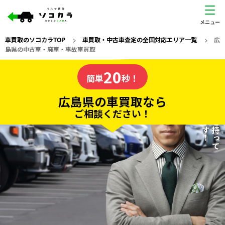
車買取のソコカラTOP
>
車買取・中古車査定の全国対応エリア一覧
>
広
島県の中古車・廃車・事故車買取
広島県
20
私たちが責任を持って
の車買取なら
簡単
秒！
査定いたします！
ソコカラの
広島県の車買取なら
ご相談ください！
20
入力完了！
秒で
無料で
カンタンWeb査定
電話か出張か、高い方の査定を提案。
高価買取!
だから
ご依頼いただいたお車を丁寧に査定いたします