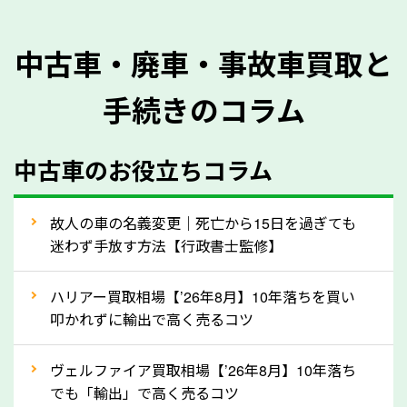
を正確に把握し、査定することができるため、査定価
格が上がりやすくなります。廃車・事故車査定の際に
中古車・廃車・事故車買取と
質問させていただく内容は以下の通りとなります。
手続きのコラム
メーカー／車種
年式
中古車のお役立ちコラム
型式／グレード
走行距離（例：約〇万キロ）
車検の満了日
故人の車の名義変更｜死亡から15日を過ぎても
迷わず手放す方法【行政書士監修】
内装や外装の状態
上記の情報を正確にお伝えいただくことで、正確な査
ハリアー買取相場【’26年8月】10年落ちを買い
定を行い高価買取価格をつけやすくなります。
叩かれずに輸出で高く売るコツ
②自動車税の還付金は早く売るほど多く返
ヴェルファイア買取相場【’26年8月】10年落ち
ってきます！
でも「輸出」で高く売るコツ