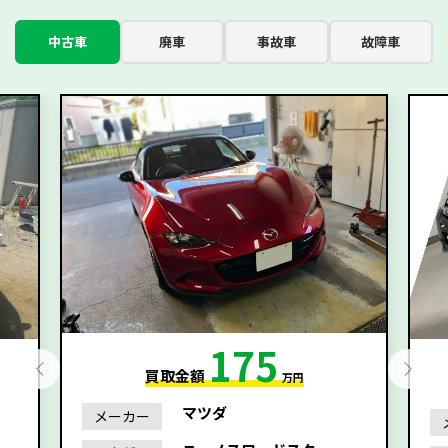
中古車
廃車
事故車
故障車
175
買取金額
万円
マツダ
メーカー