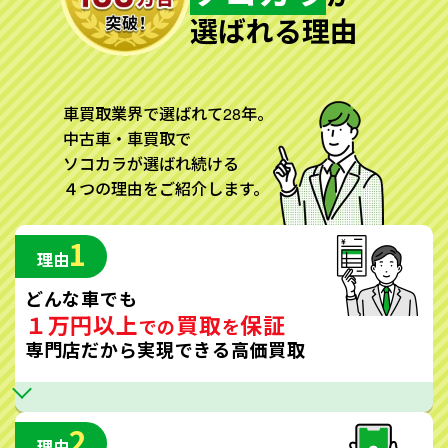
選ばれる理由
車買取業界で選ばれて28年。
中古車・車買取で
ソコカラが選ばれ続ける
４つの理由をご紹介します。
1
理由
どんな車でも
１万円以上
買取
保証
での
を
専門店だから実現できる高価買取
2
理由