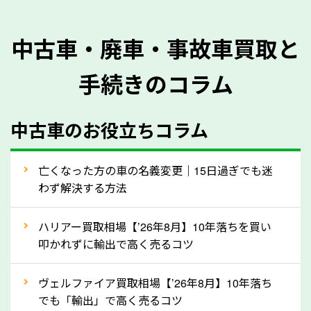
を正確に把握し、査定することができるため、査定価
格が上がりやすくなります。廃車・事故車査定の際に
中古車・廃車・事故車買取と
質問させていただく内容は以下の通りとなります。
手続きのコラム
メーカー／車種
年式
中古車のお役立ちコラム
型式／グレード
走行距離（例：約〇万キロ）
車検の満了日
亡くなった方の車の名義変更｜15日過ぎでも迷
わず解決する方法
内装や外装の状態
上記の情報を正確にお伝えいただくことで、正確な査
ハリアー買取相場【’26年8月】10年落ちを買い
定を行い高価買取価格をつけやすくなります。
叩かれずに輸出で高く売るコツ
②自動車税の還付金は早く売るほど多く返
ヴェルファイア買取相場【’26年8月】10年落ち
ってきます！
でも「輸出」で高く売るコツ