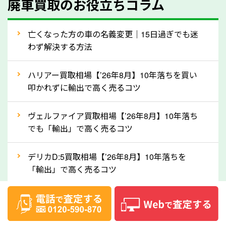
廃車買取のお役立ちコラム
人気の車種は廃車の状態でも、高価買取が可能です。
特にスポーツカー・トラックのほか、海外で人気の国
亡くなった方の車の名義変更｜15日過ぎでも迷
産車は高く買取が可能です。「廃車＝買取できない」
わず解決する方法
というイメージがありますが、広島県の「ソコカラ」
なら廃車の車も適正価格で買取できます。他社で買取
ハリアー買取相場【’26年8月】10年落ちを買い
拒否となった車も価格がつく可能性があるので、諦め
叩かれずに輸出で高く売るコツ
ずに広島県の「ソコカラ」にご相談ください。古い車
ヴェルファイア買取相場【’26年8月】10年落ち
でも高価買取が可能なケースは珍しくないため、まず
でも「輸出」で高く売るコツ
はWebで簡単にできる無料査定をお試しください。
実際の買取実績を、車のメーカーや状態ごとに「買取
デリカD:5買取相場【’26年8月】10年落ちを
実績」で確認できます。
「輸出」で高く売るコツ
⑤車内の簡単な清掃で買取価格アップも！
【2026年8月】車査定は個人情報なし・電話な
しばらく乗っていない車は、車内のシートや座席の下
し！登録不要で相場がわかるシミュレーション
が汚れていることも多いです。シミや汚れが付着して