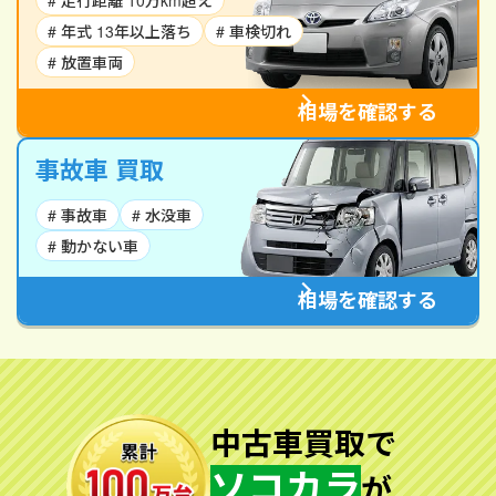
# 走行距離 10万km超え
# 年式 13年以上落ち
# 車検切れ
# 放置車両
相場を確認する
事故車 買取
# 事故車
# 水没車
# 動かない車
相場を確認する
中古車買取で
ソコカラ
が