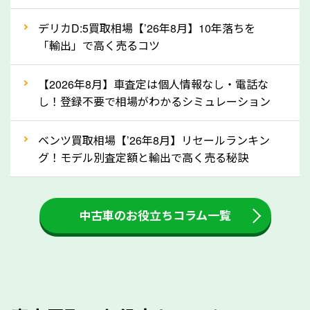
自動車税の還付金は、先に年払いしていた自動車税が
月割りで返還されるものです。ですから、自動車税の
デリカD:5買取相場【’26年8月】10年落ちを
「輸出」で高く売るコツ
還付金は早めに売却するほど多く還付されます。不要
な車は早めに廃車手続きをしたほうが良いでしょう。
【2026年8月】車査定は個人情報なし・電話な
し！登録不要で相場がわかるシミュレーション
③自動車税の還付金の扱いについて確認し
ましょう！
ベンツ買取相場【’26年8月】リセールランキン
車を廃車にすると、自動車税の還付金を受け取ること
グ！モデル別査定額と輸出で高く売る秘訣
ができる場合があります。廃車買取業者の中には、還
付金をお客様に返還しない業者もあります。廃車査定
中古車のお役立ちコラム一覧
をする際には、自動車税の還付金の返還があるかどう
かを確認するようにしてください。広島県のソコカラ
では、自動車税の還付金をお客様に返還しております
のでご安心ください。
④人気の車種は廃車でも高価買取が可能！