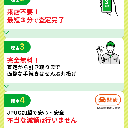
来店不要！
最短３分
査定完了
で
3
理由
完全無料！
査定から引き取りまで
面倒な手続きはぜんぶ丸投げ
4
理由
JPUC加盟で安心・安全！
不当な減額
行いません
は