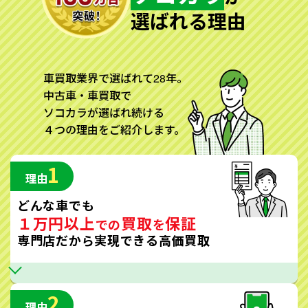
選ばれる理由
車買取業界で選ばれて28年。
中古車・車買取で
ソコカラが選ばれ続ける
４つの理由をご紹介します。
1
理由
どんな車でも
１万円以上
買取
保証
での
を
専門店だから実現できる高価買取
2
理由