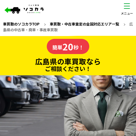
車買取のソコカラTOP
>
車買取・中古車査定の全国対応エリア一覧
>
広
島県の中古車・廃車・事故車買取
広島県
20
私たちが責任を持って
の車買取なら
簡単
秒！
査定いたします！
ソコカラの
広島県の車買取なら
ご相談ください！
20
入力完了！
秒で
無料で
カンタンWeb査定
電話か出張か、高い方の査定を提案。
高価買取!
だから
ご依頼いただいたお車を丁寧に査定いたします