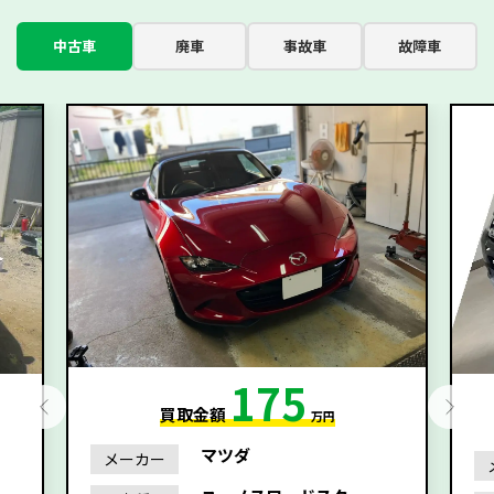
中古車
廃車
事故車
故障車
175
買取金額
万円
マツダ
メーカー