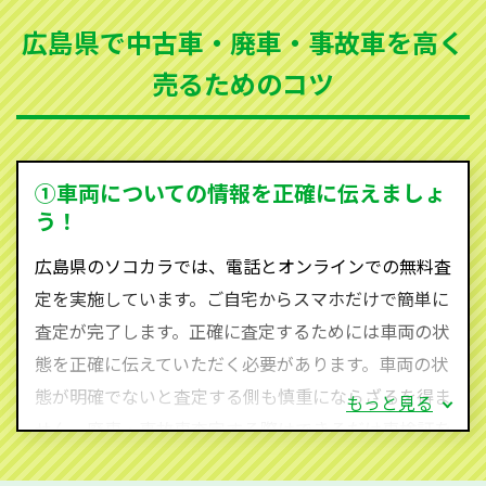
まった車、車検が切れて動かすことができない車でも
広島県で中古車・廃車・事故車を高く
買取可能です。
売るためのコツ
ソコカラは世界１１０か国に独自の販売ネットワーク
を持ち、国内に自社物流網、自社ヤードをもっている
ため、中間マージンがかかりません。だから高価買取
を実現し、お客様に利益を還元することができるので
①車両についての情報を正確に伝えましょ
す。
う！
広島県にお住まいであれば、まずはお気軽に（0120-
広島県のソコカラでは、電話とオンラインでの無料査
590-870）までお問い合わせ下さい。
定を実施しています。ご自宅からスマホだけで簡単に
査定・ご相談・見積もりはすべて無料で行います。安
査定が完了します。正確に査定するためには車両の状
心してお問い合わせください。
態を正確に伝えていただく必要があります。車両の状
態が明確でないと査定する側も慎重にならざるを得ま
もっと見る
せん。廃車・事故車査定する際はできるだけ車検証を
ご準備ください。車検証があることで車両状態や年式