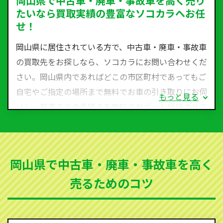
岡山県で中古車・廃車・事故車を高く売り
たいなら買取実績の豊富なソコカラへお任
せ！
岡山県に居住されている方で、中古車・廃車・事故車
の買取先をお探しなら、ソコカラにお問い合わせくだ
さい。岡山県内であればどこの市区町村であってもご
自宅やご指定の場所まで無料でお車の引き取りにお伺
もっと見る
いし、廃車までの手続きを無料でサポート代行させて
いただきます。古くなった車・廃車・事故車・故障車
など動かない車、水害車、不動車、乗らなくなってし
まった車、車検が切れて動かすことができない車でも
岡山県で中古車・廃車・事故車を高く
買取可能です。
売るためのコツ
ソコカラは世界１１０か国に独自の販売ネットワーク
を持ち、国内に自社物流網、自社ヤードをもっている
ため、中間マージンがかかりません。だから高価買取