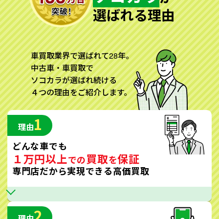
選ばれる理由
車買取業界で選ばれて28年。
中古車・車買取で
ソコカラが選ばれ続ける
４つの理由をご紹介します。
1
理由
どんな車でも
１万円以上
買取
保証
での
を
専門店だから実現できる高価買取
2
理由