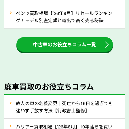
ましょう！
ベンツ買取相場【’26年8月】リセールランキン
車を廃車にすると、自動車税の還付金を受け取ること
グ！モデル別査定額と輸出で高く売る秘訣
ができる場合があります。廃車買取業者の中には、還
付金をお客様に返還しない業者もあります。廃車査定
中古車のお役立ちコラム一覧
をする際には、自動車税の還付金の返還があるかどう
かを確認するようにしてください。岡山県のソコカラ
では、自動車税の還付金をお客様に返還しております
のでご安心ください。
④人気の車種は廃車でも高価買取が可能！
廃車買取のお役立ちコラム
人気の車種は廃車の状態でも、高価買取が可能です。
特にスポーツカー・トラックのほか、海外で人気の国
故人の車の名義変更｜死亡から15日を過ぎても
産車は高く買取が可能です。「廃車＝買取できない」
迷わず手放す方法【行政書士監修】
というイメージがありますが、岡山県の「ソコカラ」
なら廃車の車も適正価格で買取できます。他社で買取
ハリアー買取相場【’26年8月】10年落ちを買い