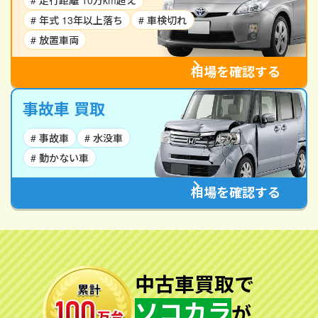
# 走行距離 10万km超え
# 年式 13年以上落ち
# 車検切れ
# 放置車両
相場を確認する
事故車 買取
# 事故車
# 水没車
# 動かない車
相場を確認する
中古車買取で
ソコカラ
が