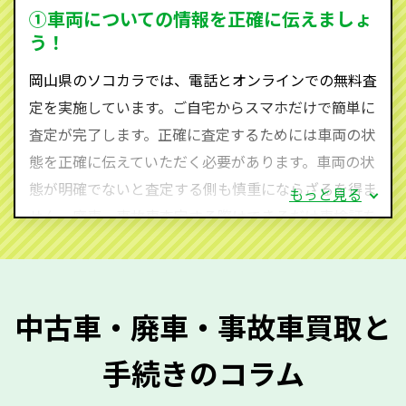
を実現し、お客様に利益を還元することができるので
①車両についての情報を正確に伝えましょ
す。
う！
岡山県にお住まいであれば、まずはお気軽に（0120-
岡山県のソコカラでは、電話とオンラインでの無料査
590-870）までお問い合わせ下さい。
定を実施しています。ご自宅からスマホだけで簡単に
査定・ご相談・見積もりはすべて無料で行います。安
査定が完了します。正確に査定するためには車両の状
心してお問い合わせください。
態を正確に伝えていただく必要があります。車両の状
態が明確でないと査定する側も慎重にならざるを得ま
もっと見る
せん。廃車・事故車査定する際はできるだけ車検証を
ご準備ください。車検証があることで車両状態や年式
を正確に把握し、査定することができるため、査定価
格が上がりやすくなります。廃車・事故車査定の際に
中古車・廃車・事故車買取と
質問させていただく内容は以下の通りとなります。
手続きのコラム
メーカー／車種
年式