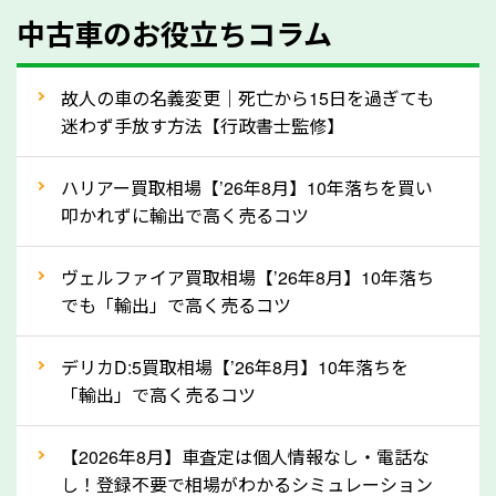
中古車のお役立ちコラム
型式／グレード
走行距離（例：約〇万キロ）
車検の満了日
故人の車の名義変更｜死亡から15日を過ぎても
迷わず手放す方法【行政書士監修】
内装や外装の状態
上記の情報を正確にお伝えいただくことで、正確な査
ハリアー買取相場【’26年8月】10年落ちを買い
定を行い高価買取価格をつけやすくなります。
叩かれずに輸出で高く売るコツ
②自動車税の還付金は早く売るほど多く返
ヴェルファイア買取相場【’26年8月】10年落ち
ってきます！
でも「輸出」で高く売るコツ
自動車税の還付金は、先に年払いしていた自動車税が
月割りで返還されるものです。ですから、自動車税の
デリカD:5買取相場【’26年8月】10年落ちを
「輸出」で高く売るコツ
還付金は早めに売却するほど多く還付されます。不要
な車は早めに廃車手続きをしたほうが良いでしょう。
【2026年8月】車査定は個人情報なし・電話な
し！登録不要で相場がわかるシミュレーション
③自動車税の還付金の扱いについて確認し