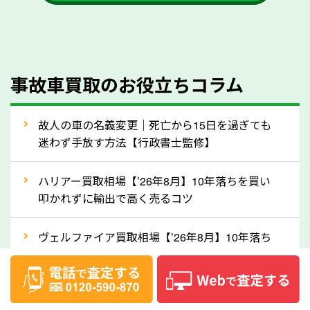
も大丈夫です。また、傷や破損がある場合、事前に修
理して査定する方法もあります。しかし、修理によっ
て上がる査定金額よりも、修理費用が高くなることも
事故車買取のお役立ちコラム
あるため、まずは岡山県のソコカラへ車の状態につい
てお気軽にご相談ください。
⑥車の需要が高まるタイミングで売るのも
故人の車の名義変更｜死亡から15日を過ぎても
高価買取のポイント！
迷わず手放す方法【行政書士監修】
車を高く売るのなら、需要の高いタイミングを狙って
ハリアー買取相場【’26年8月】10年落ちを買い
買取依頼をするのもポイントです。車にも需要の高い
叩かれずに輸出で高く売るコツ
時期と低い時期があり、低い時期だと査定金額が抑え
めになる可能性もあります。逆に需要が高い時期であ
ヴェルファイア買取相場【’26年8月】10年落ち
れば、高い価格でも買取やすくなります。一般的に新
でも「輸出」で高く売るコツ
生活に向けた準備を始める1〜3月ごろは、中古車の
デリカD:5買取相場【’26年8月】10年落ちを
需要が高いです。また、転職者が多い9〜10月ごろ