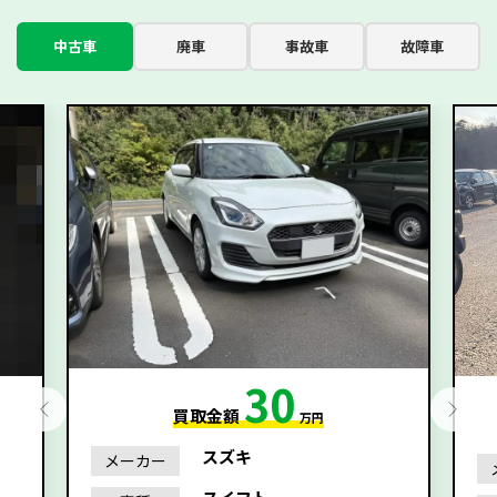
中古車
廃車
事故車
故障車
30
買取金額
万円
スズキ
メーカー