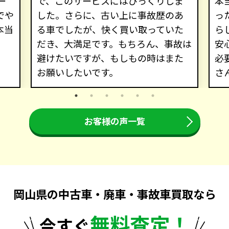
ー
で、このサービスにはびっくりしま
本
でや
した。さらに、古い上に事故歴のあ
っ
本当
る車でしたが、快く買い取っていた
ら
だき、大満足です。もちろん、事故は
安
避けたいですが、もしもの時はまた
必
お願いしたいです。
さ
お客様の声一覧
岡山県の中古車・廃車・事故車買取なら
無料査定！
今すぐ