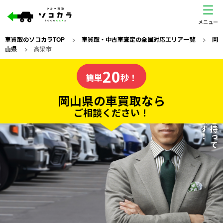
車買取のソコカラTOP
>
車買取・中古車査定の全国対応エリア一覧
>
岡
山県
>
高梁市
岡山県
20
私たちが責任を持って
の車買取なら
簡単
秒！
査定いたします！
ソコカラの
岡山県の車買取なら
ご相談ください！
20
入力完了！
秒で
無料で
カンタンWeb査定
電話か出張か、高い方の査定を提案。
高価買取!
だから
ご依頼いただいたお車を丁寧に査定いたします