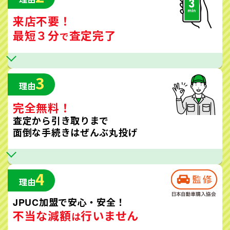
来店不要！
最短３分
査定完了
で
3
理由
完全無料！
査定から引き取りまで
面倒な手続きはぜんぶ丸投げ
4
理由
JPUC加盟で安心・安全！
不当な減額
行いません
は