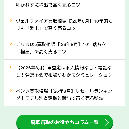
拒否となった車も価格がつく可能性があるので、諦め
叩かれずに輸出で高く売るコツ
ずに岡山県の「ソコカラ」にご相談ください。古い車
ヴェルファイア買取相場【’26年8月】10年落ち
でも高価買取が可能なケースは珍しくないため、まず
でも「輸出」で高く売るコツ
はWebで簡単にできる無料査定をお試しください。
実際の買取実績を、車のメーカーや状態ごとに「買取
デリカD:5買取相場【’26年8月】10年落ちを
実績」で確認できます。
「輸出」で高く売るコツ
⑤車内の簡単な清掃で買取価格アップも！
【2026年8月】車査定は個人情報なし・電話な
しばらく乗っていない車は、車内のシートや座席の下
し！登録不要で相場がわかるシミュレーション
が汚れていることも多いです。シミや汚れが付着して
いると、買取査定時に影響する可能性も考えられま
ベンツ買取相場【’26年8月】リセールランキン
す。車内の汚れは簡単な清掃だけで取り除けることも
グ！モデル別査定額と輸出で高く売る秘訣
多いため、査定前にチェックして、清掃をしておくの
も高く売るためのコツです。洗車に関しては、特別に
大きな汚れがない限り必要はありません。査定に影響
廃車買取のお役立ちコラム一覧
するケースは少ないため、そのままお持ちいただいて