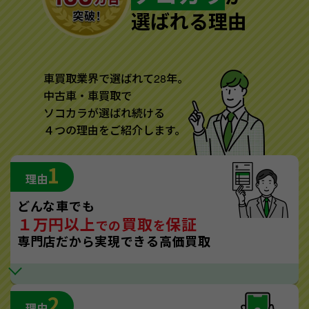
選ばれる理由
車買取業界で選ばれて28年。
中古車・車買取で
ソコカラが選ばれ続ける
４つの理由をご紹介します。
1
理由
どんな車でも
１万円以上
買取
保証
での
を
専門店だから実現できる高価買取
2
理由