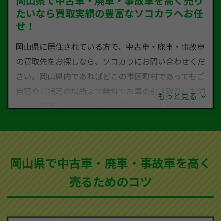
岡山県で中古車・廃車・事故車を高く売り
たいなら買取実績の豊富なソコカラへお任
せ！
岡山県に居住されている方で、中古車・廃車・事故車
の買取先をお探しなら、ソコカラにお問い合わせくだ
さい。岡山県内であればどこの市区町村であってもご
自宅やご指定の場所まで無料でお車の引き取りにお伺
もっと見る
いし、廃車までの手続きを無料でサポート代行させて
いただきます。古くなった車・廃車・事故車・故障車
など動かない車、水害車、不動車、乗らなくなってし
まった車、車検が切れて動かすことができない車でも
岡山県で中古車・廃車・事故車を高く
買取可能です。
売るためのコツ
ソコカラは世界１１０か国に独自の販売ネットワーク
を持ち、国内に自社物流網、自社ヤードをもっている
ため、中間マージンがかかりません。だから高価買取