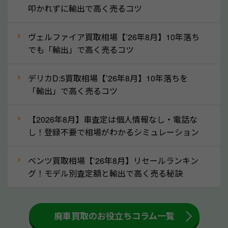
拒否となった車も価格がつく可能性があるので、諦め
叩かれずに輸出で高く売るコツ
ずに岡山県の「ソコカラ」にご相談ください。古い車
ヴェルファイア買取相場【’26年8月】10年落ち
でも高価買取が可能なケースは珍しくないため、まず
でも「輸出」で高く売るコツ
はWebで簡単にできる無料査定をお試しください。
実際の買取実績を、車のメーカーや状態ごとに「買取
デリカD:5買取相場【’26年8月】10年落ちを
実績」で確認できます。
「輸出」で高く売るコツ
⑤車内の簡単な清掃で買取価格アップも！
【2026年8月】車査定は個人情報なし・電話な
しばらく乗っていない車は、車内のシートや座席の下
し！登録不要で相場がわかるシミュレーション
が汚れていることも多いです。シミや汚れが付着して
いると、買取査定時に影響する可能性も考えられま
ベンツ買取相場【’26年8月】リセールランキン
す。車内の汚れは簡単な清掃だけで取り除けることも
グ！モデル別査定額と輸出で高く売る秘訣
多いため、査定前にチェックして、清掃をしておくの
も高く売るためのコツです。洗車に関しては、特別に
大きな汚れがない限り必要はありません。査定に影響
廃車買取のお役立ちコラム一覧
するケースは少ないため、そのままお持ちいただいて