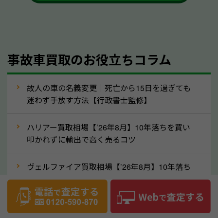
も大丈夫です。また、傷や破損がある場合、事前に修
理して査定する方法もあります。しかし、修理によっ
て上がる査定金額よりも、修理費用が高くなることも
事故車買取のお役立ちコラム
あるため、まずは岡山県のソコカラへ車の状態につい
てお気軽にご相談ください。
⑥車の需要が高まるタイミングで売るのも
故人の車の名義変更｜死亡から15日を過ぎても
高価買取のポイント！
迷わず手放す方法【行政書士監修】
車を高く売るのなら、需要の高いタイミングを狙って
ハリアー買取相場【’26年8月】10年落ちを買い
買取依頼をするのもポイントです。車にも需要の高い
叩かれずに輸出で高く売るコツ
時期と低い時期があり、低い時期だと査定金額が抑え
めになる可能性もあります。逆に需要が高い時期であ
ヴェルファイア買取相場【’26年8月】10年落ち
れば、高い価格でも買取やすくなります。一般的に新
でも「輸出」で高く売るコツ
生活に向けた準備を始める1〜3月ごろは、中古車の
デリカD:5買取相場【’26年8月】10年落ちを
需要が高いです。また、転職者が多い9〜10月ごろ