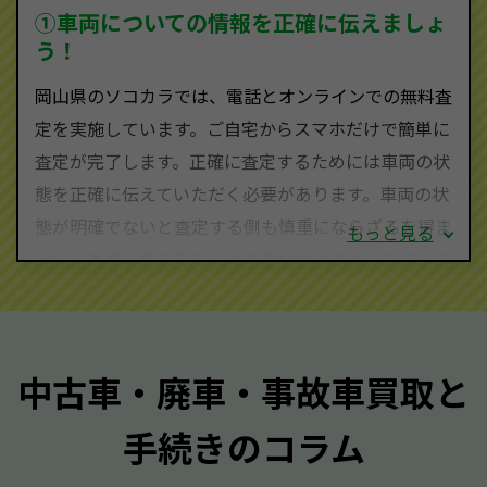
を実現し、お客様に利益を還元することができるので
①車両についての情報を正確に伝えましょ
す。
う！
岡山県にお住まいであれば、まずはお気軽に（0120-
岡山県のソコカラでは、電話とオンラインでの無料査
590-870）までお問い合わせ下さい。
定を実施しています。ご自宅からスマホだけで簡単に
査定・ご相談・見積もりはすべて無料で行います。安
査定が完了します。正確に査定するためには車両の状
心してお問い合わせください。
態を正確に伝えていただく必要があります。車両の状
態が明確でないと査定する側も慎重にならざるを得ま
もっと見る
せん。廃車・事故車査定する際はできるだけ車検証を
ご準備ください。車検証があることで車両状態や年式
を正確に把握し、査定することができるため、査定価
格が上がりやすくなります。廃車・事故車査定の際に
中古車・廃車・事故車買取と
質問させていただく内容は以下の通りとなります。
手続きのコラム
メーカー／車種
年式