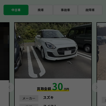
中古車
廃車
事故車
故障車
30
買取金額
万円
スズキ
メーカー