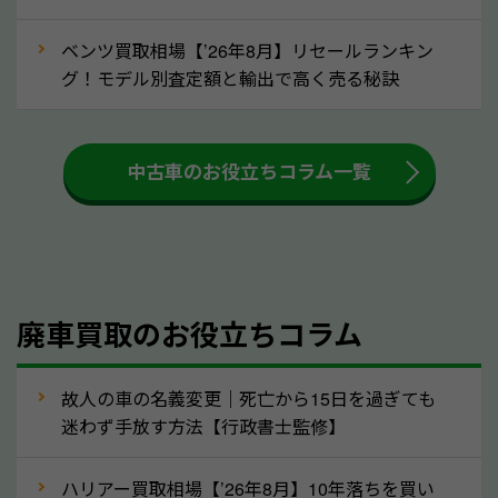
ましょう！
ベンツ買取相場【’26年8月】リセールランキン
車を廃車にすると、自動車税の還付金を受け取ること
グ！モデル別査定額と輸出で高く売る秘訣
ができる場合があります。廃車買取業者の中には、還
付金をお客様に返還しない業者もあります。廃車査定
中古車のお役立ちコラム一覧
をする際には、自動車税の還付金の返還があるかどう
かを確認するようにしてください。岡山県のソコカラ
では、自動車税の還付金をお客様に返還しております
のでご安心ください。
④人気の車種は廃車でも高価買取が可能！
廃車買取のお役立ちコラム
人気の車種は廃車の状態でも、高価買取が可能です。
特にスポーツカー・トラックのほか、海外で人気の国
故人の車の名義変更｜死亡から15日を過ぎても
産車は高く買取が可能です。「廃車＝買取できない」
迷わず手放す方法【行政書士監修】
というイメージがありますが、岡山県の「ソコカラ」
なら廃車の車も適正価格で買取できます。他社で買取
ハリアー買取相場【’26年8月】10年落ちを買い