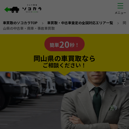
車買取のソコカラTOP
>
車買取・中古車査定の全国対応エリア一覧
>
岡
山県の中古車・廃車・事故車買取
岡山県
20
私たちが責任を持って
の車買取なら
簡単
秒！
査定いたします！
ソコカラの
岡山県の車買取なら
ご相談ください！
20
入力完了！
秒で
無料で
カンタンWeb査定
電話か出張か、高い方の査定を提案。
高価買取!
だから
ご依頼いただいたお車を丁寧に査定いたします