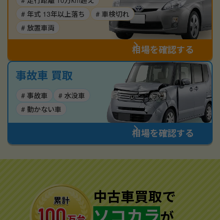
# 走行距離 10万km超え
# 年式 13年以上落ち
# 車検切れ
# 放置車両
相場を確認する
事故車 買取
# 事故車
# 水没車
# 動かない車
相場を確認する
中古車買取で
ソコカラ
が