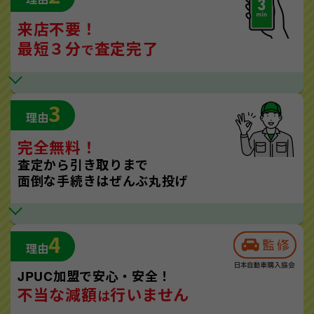
来店不要！
最短３分
査定完了
で
3
理由
完全無料！
査定から引き取りまで
面倒な手続きはぜんぶ丸投げ
4
理由
JPUC加盟で安心・安全！
不当な減額
行いません
は