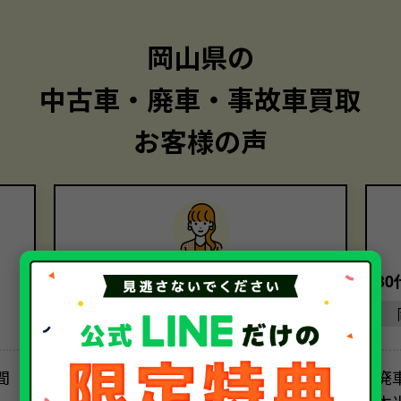
岡山県の
中古車・廃車・事故車買取
お客様の声
50代・女性
3
岡山県
間
レッカー代は意外とかかるものなの
廃