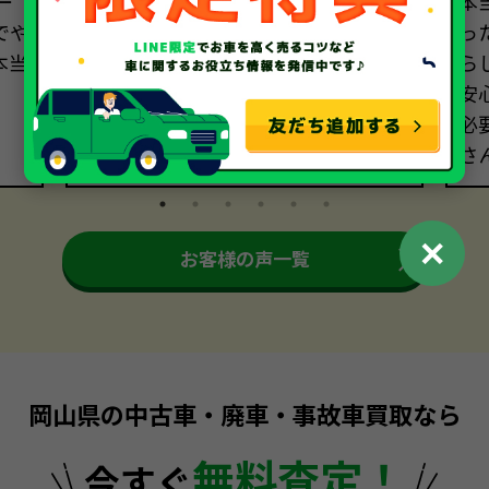
ー
で、このサービスにはびっくりしま
本
でや
した。さらに、古い上に事故歴のあ
っ
本当
る車でしたが、快く買い取っていた
ら
だき、大満足です。もちろん、事故は
安
避けたいですが、もしもの時はまた
必
お願いしたいです。
さ
✕
お客様の声一覧
岡山県の中古車・廃車・事故車買取なら
無料査定！
今すぐ