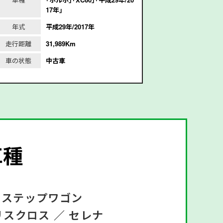
17年｣
年式
平成29年/2017年
年式
平
走行距離
31,989Km
走行距離
1
車の状態
中古車
車の状態
車種
ステップワゴン
リスクロス ／
セレナ