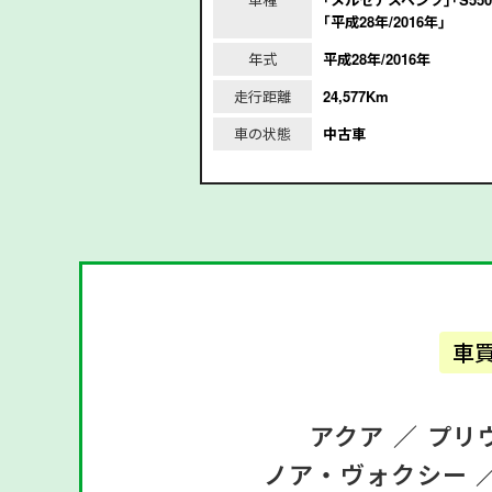
ッド」「令和4年/202
｢平成28年/2016年｣
年式
平成28年/2016年
2022年
走行距離
24,577Km
m
車の状態
中古車
車
アクア ／
プリ
ノア・ヴォクシー 