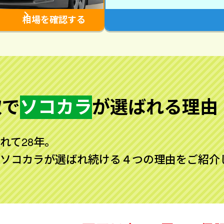
相場を確認する
取で
ソコカラ
が
選ばれる理由
れて28年。
ソコカラが選ばれ続ける４つの理由をご紹介