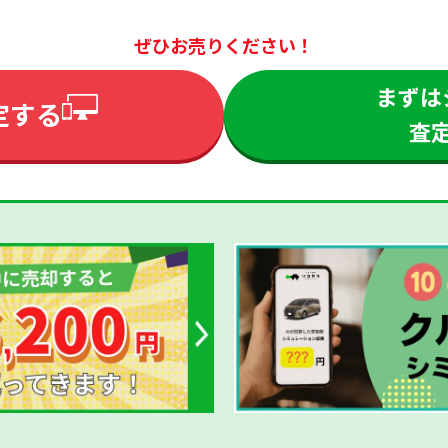
ぜひお売りください！
まずは
定する
査