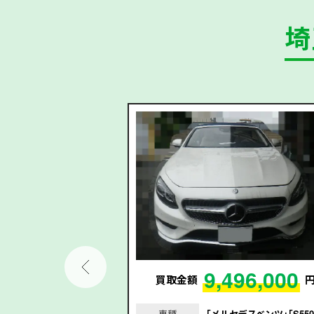
埼
50,000
9,496,000
円
買取金額
」「カローラクロス
車種
｢メルセデスベンツ｣｢S550