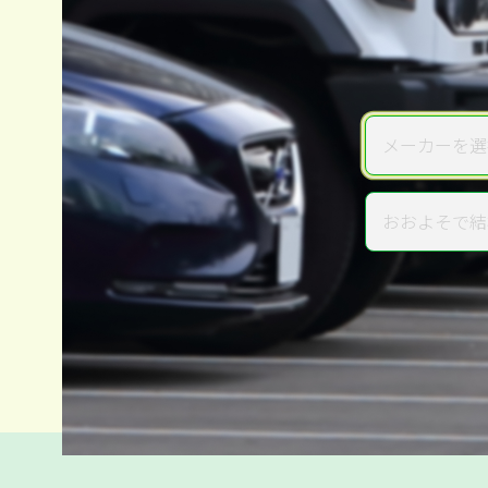
メーカーを選
メーカー
おおよそで結
年式
電話か出張か、高い方の査定を
高価買取
だから