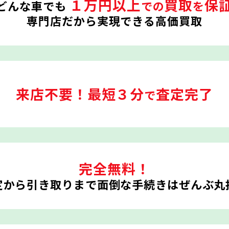
１万円以上
買取
保
どんな車でも
での
を
専門店だから実現できる高価買取
来店不要！
最短３分
査定完了
で
完全無料！
定から引き取りまで
面倒な手続きはぜんぶ丸