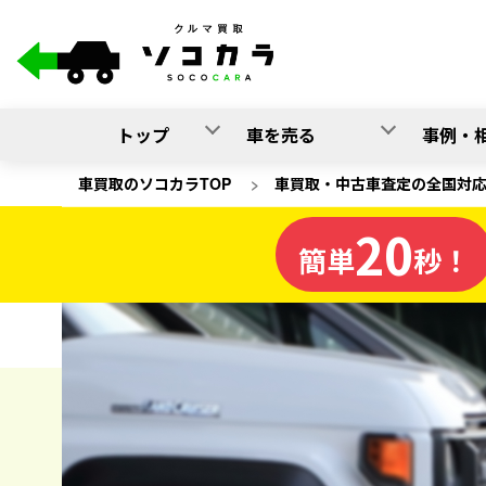
トップ
車を売る
事例・
車買取のソコカラTOP
>
車買取・中古車査定の全国対
20
埼玉県
簡単
秒！
の車買取
ソコカラの