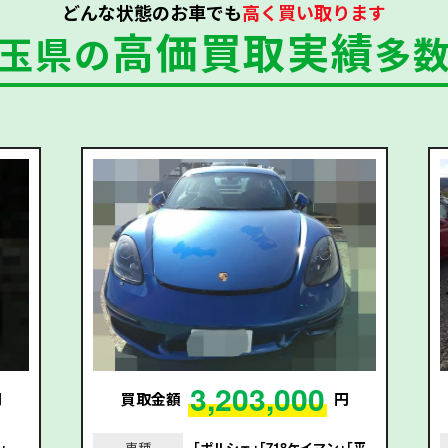
どんな状態のお車でも
高く買い取ります
高価買取実績
玉県の
多
3,203,000
円
買取金額
円
｣
車種
｢ポルシェ｣｢718ケイマン｣｢平