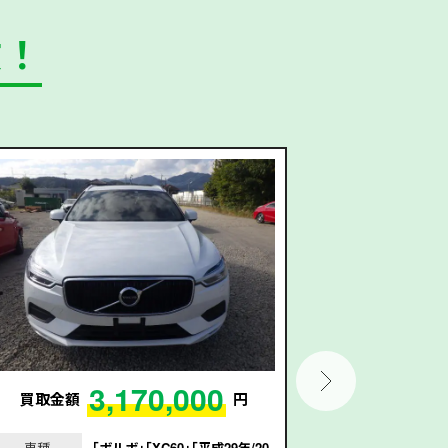
数！
3,170,000
買取金額
円
買取金額
車種
｢ボルボ｣｢XC60｣｢平成29年/20
車種
｢