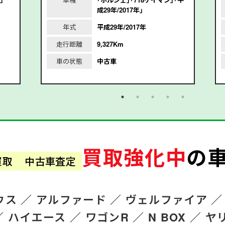
成29年/2017年｣
年式
平成29年/2017年
走行距離
9,327Km
車の状態
中古車
買取強化中
の
買取
中古車査定
ウス ／
アルファード
／
ヴェルファイア ／
／
ハイエース ／
ワゴンR
／
N BOX ／
ヤ