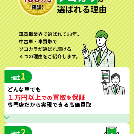
選ばれる理由
車買取業界で選ばれて28年。
中古車・車買取で
ソコカラが選ばれ続ける
４つの理由をご紹介します。
1
理由
どんな車でも
１万円以上
買取
保証
での
を
専門店だから実現できる高価買取
2
理由