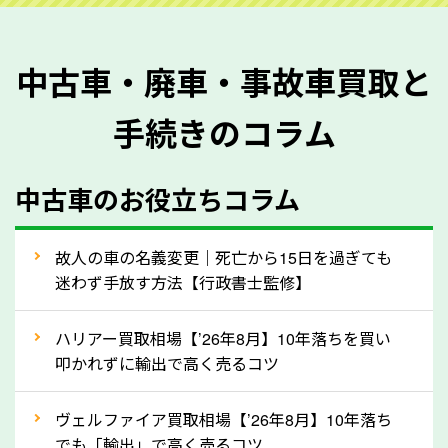
を正確に把握し、査定することができるため、査定価
格が上がりやすくなります。廃車・事故車査定の際に
中古車・廃車・事故車買取と
質問させていただく内容は以下の通りとなります。
手続きのコラム
メーカー／車種
年式
中古車のお役立ちコラム
型式／グレード
走行距離（例：約〇万キロ）
車検の満了日
故人の車の名義変更｜死亡から15日を過ぎても
迷わず手放す方法【行政書士監修】
内装や外装の状態
上記の情報を正確にお伝えいただくことで、正確な査
ハリアー買取相場【’26年8月】10年落ちを買い
定を行い高価買取価格をつけやすくなります。
叩かれずに輸出で高く売るコツ
②自動車税の還付金は早く売るほど多く返
ヴェルファイア買取相場【’26年8月】10年落ち
ってきます！
でも「輸出」で高く売るコツ