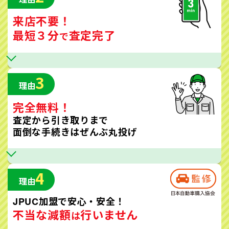
来店不要！
最短３分
査定完了
で
3
理由
完全無料！
査定から引き取りまで
面倒な手続きはぜんぶ丸投げ
4
理由
JPUC加盟で安心・安全！
不当な減額
行いません
は