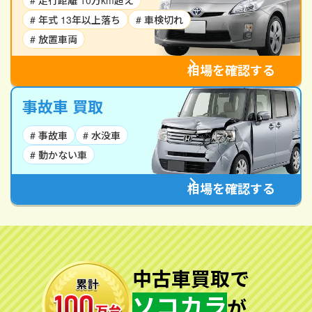
# 走行距離 10万km超え
# 年式 13年以上落ち
# 車検切れ
# 放置車両
相場を確認する
事故車 買取
# 事故車
# 水没車
# 動かない車
相場を確認する
中古車買取で
ソコカラ
が