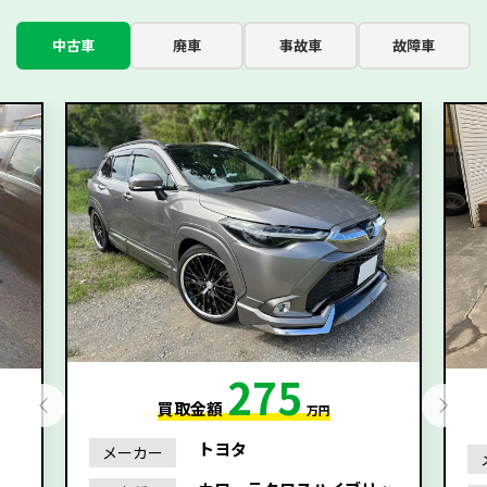
中古車
廃車
事故車
故障車
275
買取金額
万円
トヨタ
メーカー