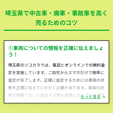
まった車、車検が切れて動かすことができない車でも
埼玉県で中古車・廃車・事故車を高く
買取可能です。
売るためのコツ
ソコカラは世界１１０か国に独自の販売ネットワーク
を持ち、国内に自社物流網、自社ヤードをもっている
ため、中間マージンがかかりません。だから高価買取
を実現し、お客様に利益を還元することができるので
①車両についての情報を正確に伝えましょ
す。
う！
埼玉県にお住まいであれば、まずはお気軽に（0120-
埼玉県のソコカラでは、電話とオンラインでの無料査
590-870）までお問い合わせ下さい。
定を実施しています。ご自宅からスマホだけで簡単に
査定・ご相談・見積もりはすべて無料で行います。安
査定が完了します。正確に査定するためには車両の状
心してお問い合わせください。
態を正確に伝えていただく必要があります。車両の状
態が明確でないと査定する側も慎重にならざるを得ま
もっと見る
せん。廃車・事故車査定する際はできるだけ車検証を
ご準備ください。車検証があることで車両状態や年式