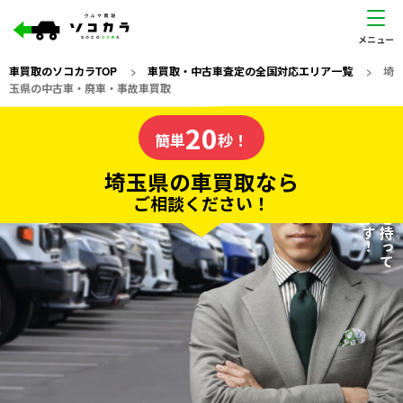
車買取のソコカラTOP
>
車買取・中古車査定の全国対応エリア一覧
>
埼
玉県の中古車・廃車・事故車買取
埼玉県
20
私たちが責任を持って
の車買取なら
簡単
秒！
査定いたします！
ソコカラの
埼玉県の車買取なら
ご相談ください！
20
入力完了！
秒で
無料で
カンタンWeb査定
電話か出張か、高い方の査定を提案。
高価買取!
だから
ご依頼いただいたお車を丁寧に査定いたします