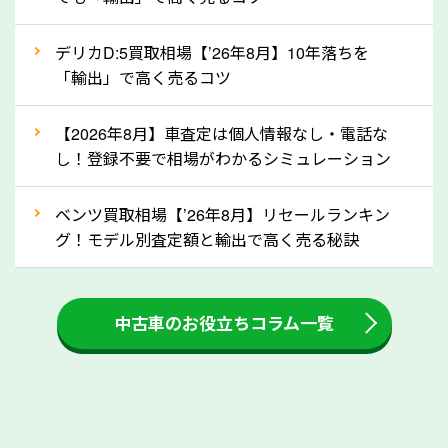
自動車税の還付金は、先に年払いしていた自動車税が
月割りで返還されるものです。ですから、自動車税の
デリカD:5買取相場【’26年8月】10年落ちを
「輸出」で高く売るコツ
還付金は早めに売却するほど多く還付されます。不要
な車は早めに廃車手続きをしたほうが良いでしょう。
【2026年8月】車査定は個人情報なし・電話な
し！登録不要で相場がわかるシミュレーション
③自動車税の還付金の扱いについて確認し
ましょう！
ベンツ買取相場【’26年8月】リセールランキン
車を廃車にすると、自動車税の還付金を受け取ること
グ！モデル別査定額と輸出で高く売る秘訣
ができる場合があります。廃車買取業者の中には、還
付金をお客様に返還しない業者もあります。廃車査定
中古車のお役立ちコラム一覧
をする際には、自動車税の還付金の返還があるかどう
かを確認するようにしてください。埼玉県のソコカラ
では、自動車税の還付金をお客様に返還しております
のでご安心ください。
④人気の車種は廃車でも高価買取が可能！