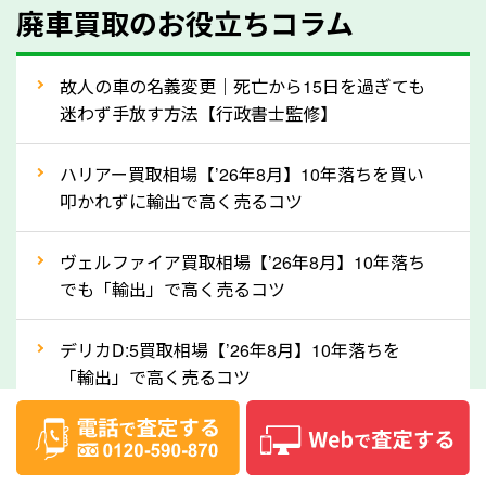
廃車買取のお役立ちコラム
人気の車種は廃車の状態でも、高価買取が可能です。
特にスポーツカー・トラックのほか、海外で人気の国
故人の車の名義変更｜死亡から15日を過ぎても
産車は高く買取が可能です。「廃車＝買取できない」
迷わず手放す方法【行政書士監修】
というイメージがありますが、埼玉県の「ソコカラ」
なら廃車の車も適正価格で買取できます。他社で買取
ハリアー買取相場【’26年8月】10年落ちを買い
拒否となった車も価格がつく可能性があるので、諦め
叩かれずに輸出で高く売るコツ
ずに埼玉県の「ソコカラ」にご相談ください。古い車
ヴェルファイア買取相場【’26年8月】10年落ち
でも高価買取が可能なケースは珍しくないため、まず
でも「輸出」で高く売るコツ
はWebで簡単にできる無料査定をお試しください。
実際の買取実績を、車のメーカーや状態ごとに「買取
デリカD:5買取相場【’26年8月】10年落ちを
実績」で確認できます。
「輸出」で高く売るコツ
⑤車内の簡単な清掃で買取価格アップも！
【2026年8月】車査定は個人情報なし・電話な
しばらく乗っていない車は、車内のシートや座席の下
し！登録不要で相場がわかるシミュレーション
が汚れていることも多いです。シミや汚れが付着して