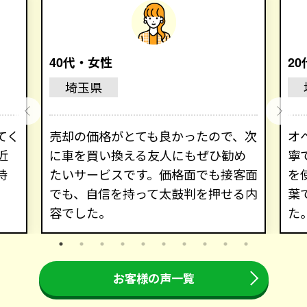
40代・女性
2
埼玉県
てく
売却の価格がとても良かったので、次
オ
近
に車を買い換える友人にもぜひ勧め
寧
持
たいサービスです。価格面でも接客面
を
でも、自信を持って太鼓判を押せる内
葉
容でした。
た
お客様の声一覧