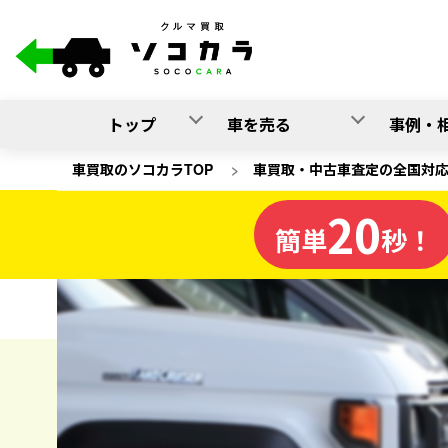
トップ
車を売る
事例・
車買取のソコカラTOP
>
車買取・中古車査定の全国対
20
東京都
簡単
秒！
の車買取
ソコカラの