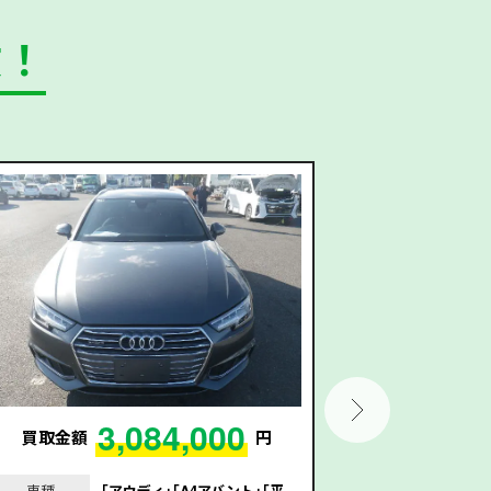
数！
3,084,000
買取金額
円
買取金額
車種
｢アウディ｣｢A4アバント｣｢平
車種