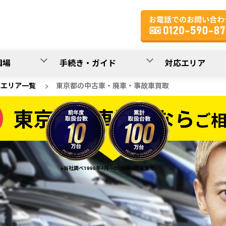
相場
手続き・ガイド
対応エリア
応エリア一覧
>
東京都の中古車・廃車・事故車買取
東京都の車買取なら
ご
なら
※当社調べ1998年4月～2025年3月末まで
20
入力完了！
秒で