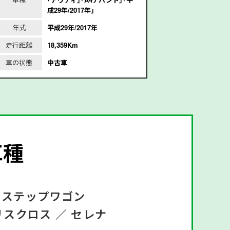
成29年/2017年｣
1
年式
平成29年/2017年
年式
走行距離
18,359Km
走行距離
1
車の状態
中古車
車の状態
車種
ステップワゴン
リスクロス ／
セレナ