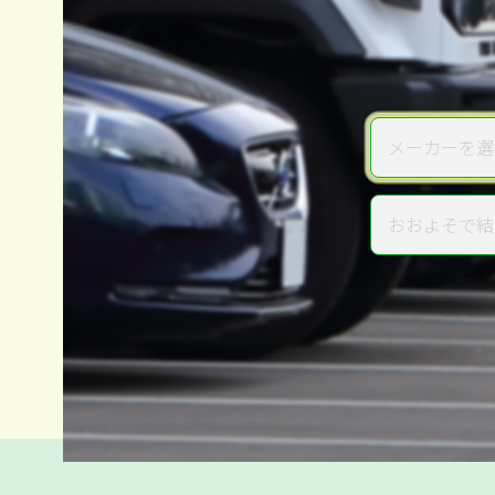
メーカーを選
メーカー
おおよそで結
年式
電話か出張か、高い方の査定を
高価買取
だから