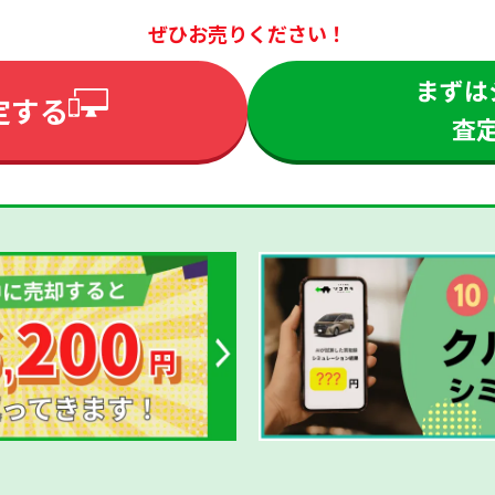
ぜひお売りください！
まずは
定する
査