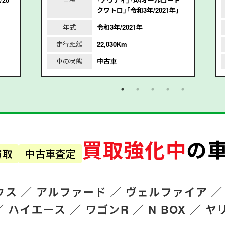
クワトロ｣｢令和3年/2021年｣
年式
令和3年/2021年
走行距離
22,030Km
車の状態
中古車
買取強化中
の
買取
中古車査定
ウス ／
アルファード
／
ヴェルファイア ／
／
ハイエース ／
ワゴンR
／
N BOX ／
ヤ