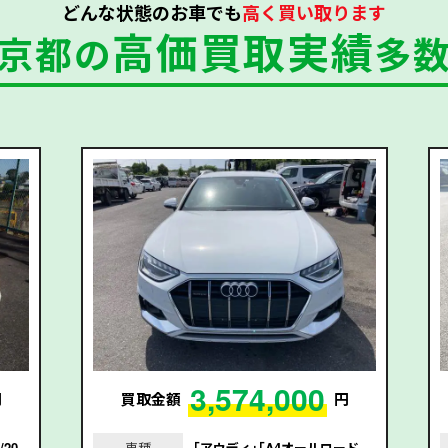
どんな状態のお車でも
高く買い取ります
高価買取実績
京都の
多
3,574,000
円
買取金額
円
20
車種
｢アウディ｣｢A4オールロード