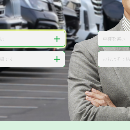
無料で
カンタンWeb査定
ご依頼いただいたお車を丁寧に査定いたします
＋
択
車種を選択
車種
＋
構です
おおよそで
走行距離
提案。
!
無料で査定する