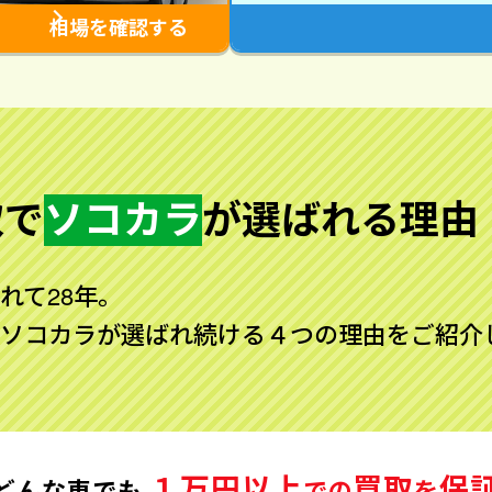
相場を確認する
取で
ソコカラ
が
選ばれる理由
れて28年。
ソコカラが選ばれ続ける４つの理由をご紹介
１万円以上
買取
保
どんな車でも
での
を