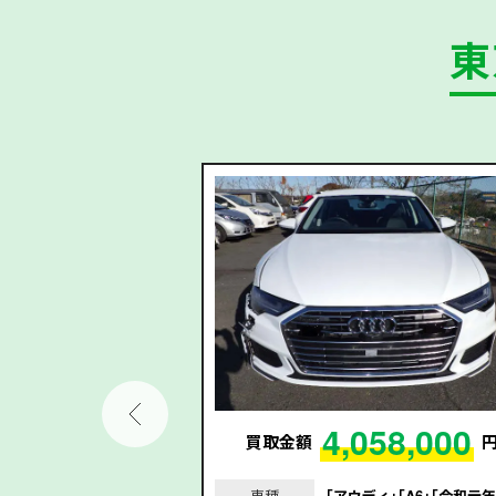
東
03,000
4,058,000
円
買取金額
X3｣｢令和2年/2020
車種
｢アウディ｣｢A6｣｢令和元年/