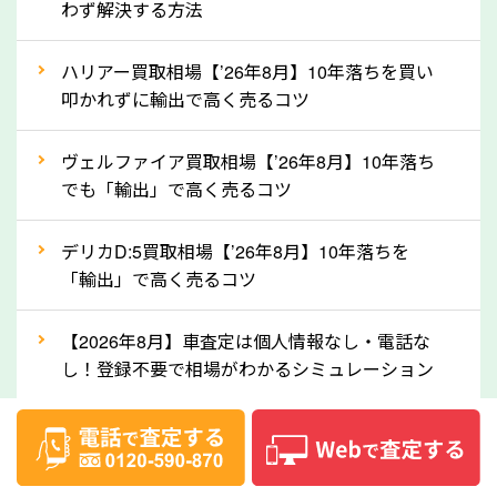
わず解決する方法
というイメージがありますが、東京都の「ソコカラ」
なら廃車の車も適正価格で買取できます。他社で買取
ハリアー買取相場【’26年8月】10年落ちを買い
拒否となった車も価格がつく可能性があるので、諦め
叩かれずに輸出で高く売るコツ
ずに東京都の「ソコカラ」にご相談ください。古い車
ヴェルファイア買取相場【’26年8月】10年落ち
でも高価買取が可能なケースは珍しくないため、まず
でも「輸出」で高く売るコツ
はWebで簡単にできる無料査定をお試しください。
実際の買取実績を、車のメーカーや状態ごとに「買取
デリカD:5買取相場【’26年8月】10年落ちを
実績」で確認できます。
「輸出」で高く売るコツ
⑤車内の簡単な清掃で買取価格アップも！
【2026年8月】車査定は個人情報なし・電話な
しばらく乗っていない車は、車内のシートや座席の下
し！登録不要で相場がわかるシミュレーション
が汚れていることも多いです。シミや汚れが付着して
いると、買取査定時に影響する可能性も考えられま
ベンツ買取相場【’26年8月】リセールランキン
す。車内の汚れは簡単な清掃だけで取り除けることも
グ！モデル別査定額と輸出で高く売る秘訣
多いため、査定前にチェックして、清掃をしておくの