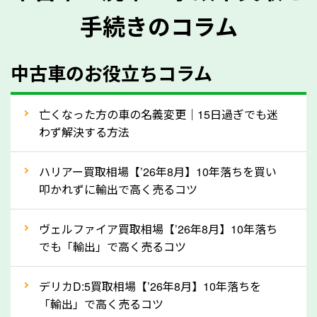
手続きのコラム
メーカー／車種
年式
中古車のお役立ちコラム
型式／グレード
走行距離（例：約〇万キロ）
車検の満了日
亡くなった方の車の名義変更｜15日過ぎでも迷
わず解決する方法
内装や外装の状態
上記の情報を正確にお伝えいただくことで、正確な査
ハリアー買取相場【’26年8月】10年落ちを買い
定を行い高価買取価格をつけやすくなります。
叩かれずに輸出で高く売るコツ
②自動車税の還付金は早く売るほど多く返
ヴェルファイア買取相場【’26年8月】10年落ち
ってきます！
でも「輸出」で高く売るコツ
自動車税の還付金は、先に年払いしていた自動車税が
月割りで返還されるものです。ですから、自動車税の
デリカD:5買取相場【’26年8月】10年落ちを
「輸出」で高く売るコツ
還付金は早めに売却するほど多く還付されます。不要