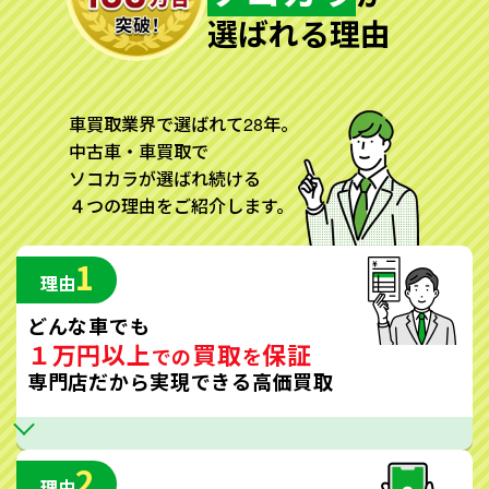
選ばれる理由
車買取業界で選ばれて28年。
中古車・車買取で
ソコカラが選ばれ続ける
４つの理由をご紹介します。
1
理由
どんな車でも
１万円以上
買取
保証
での
を
専門店だから実現できる高価買取
2
理由