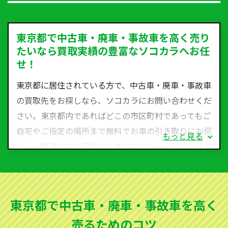
東京都で中古車・廃車・事故車を高く売り
たいなら買取実績の豊富なソコカラへお任
せ！
東京都に居住されている方で、中古車・廃車・事故車
の買取先をお探しなら、ソコカラにお問い合わせくだ
さい。東京都内であればどこの市区町村であってもご
自宅やご指定の場所まで無料でお車の引き取りにお伺
もっと見る
いし、廃車までの手続きを無料でサポート代行させて
いただきます。古くなった車・廃車・事故車・故障車
など動かない車、水害車、不動車、乗らなくなってし
まった車、車検が切れて動かすことができない車でも
東京都で中古車・廃車・事故車を高く
買取可能です。
売るためのコツ
ソコカラは世界１１０か国に独自の販売ネットワーク