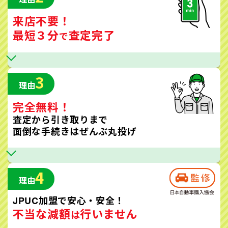
来店不要！
最短３分
査定完了
で
3
理由
完全無料！
査定から引き取りまで
面倒な手続きはぜんぶ丸投げ
4
理由
JPUC加盟で安心・安全！
不当な減額
行いません
は