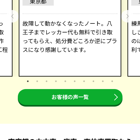
東京都
っ
故障して動かなくなったノート。八
練
取
王子までレッカー代も無料で引き取
し
作
ってもらえ、処分費どころか逆にプラ
の
工程
スになり感謝しています。
利
。
お客様の声一覧