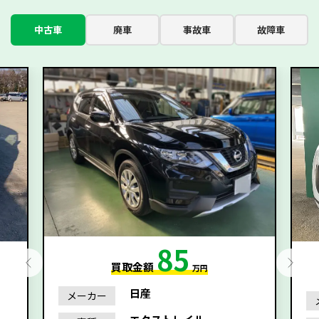
中古車
廃車
事故車
故障車
85
買取金額
万円
日産
メーカー