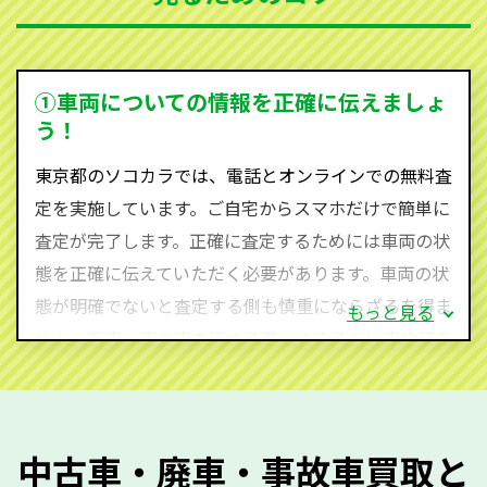
を持ち、国内に自社物流網、自社ヤードをもっている
ため、中間マージンがかかりません。だから高価買取
を実現し、お客様に利益を還元することができるので
①車両についての情報を正確に伝えましょ
す。
う！
東京都にお住まいであれば、まずはお気軽に（0120-
東京都のソコカラでは、電話とオンラインでの無料査
590-870）までお問い合わせ下さい。
定を実施しています。ご自宅からスマホだけで簡単に
査定・ご相談・見積もりはすべて無料で行います。安
査定が完了します。正確に査定するためには車両の状
心してお問い合わせください。
態を正確に伝えていただく必要があります。車両の状
態が明確でないと査定する側も慎重にならざるを得ま
もっと見る
せん。廃車・事故車査定する際はできるだけ車検証を
ご準備ください。車検証があることで車両状態や年式
を正確に把握し、査定することができるため、査定価
格が上がりやすくなります。廃車・事故車査定の際に
中古車・廃車・事故車買取と
質問させていただく内容は以下の通りとなります。