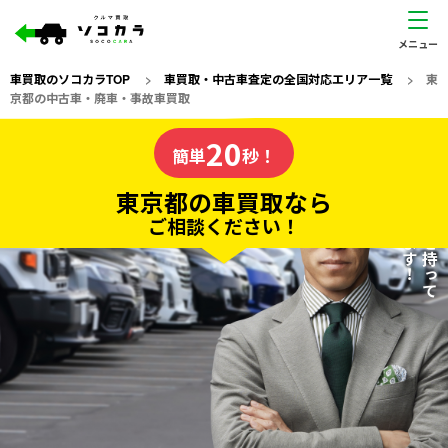
車買取のソコカラTOP
>
車買取・中古車査定の全国対応エリア一覧
>
東
京都の中古車・廃車・事故車買取
東京都
20
私たちが責任を持って
の車買取なら
簡単
秒！
査定いたします！
ソコカラの
東京都の車買取なら
ご相談ください！
20
入力完了！
秒で
無料で
カンタンWeb査定
電話か出張か、高い方の査定を提案。
高価買取!
だから
ご依頼いただいたお車を丁寧に査定いたします