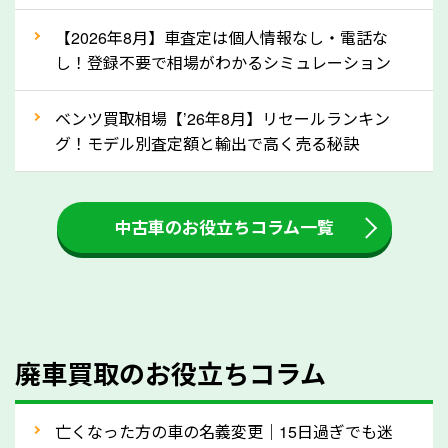
な車は早めに廃車手続きをしたほうが良いでしょう。
【2026年8月】車査定は個人情報なし・電話な
し！登録不要で相場がわかるシミュレーション
③自動車税の還付金の扱いについて確認し
ましょう！
ベンツ買取相場【’26年8月】リセールランキン
車を廃車にすると、自動車税の還付金を受け取ること
グ！モデル別査定額と輸出で高く売る秘訣
ができる場合があります。廃車買取業者の中には、還
付金をお客様に返還しない業者もあります。廃車査定
中古車のお役立ちコラム一覧
をする際には、自動車税の還付金の返還があるかどう
かを確認するようにしてください。東京都のソコカラ
では、自動車税の還付金をお客様に返還しております
のでご安心ください。
④人気の車種は廃車でも高価買取が可能！
廃車買取のお役立ちコラム
人気の車種は廃車の状態でも、高価買取が可能です。
特にスポーツカー・トラックのほか、海外で人気の国
亡くなった方の車の名義変更｜15日過ぎでも迷
産車は高く買取が可能です。「廃車＝買取できない」