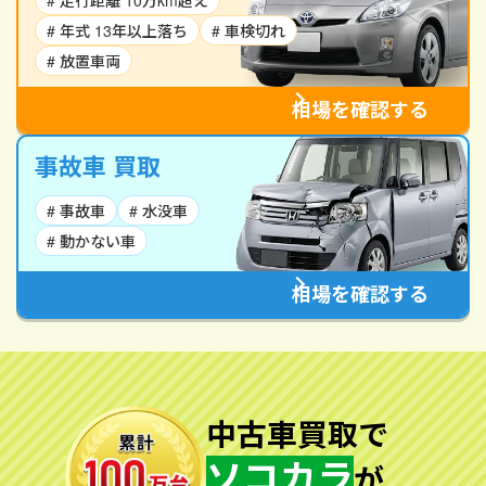
# 走行距離 10万km超え
# 年式 13年以上落ち
# 車検切れ
# 放置車両
相場を確認する
事故車 買取
# 事故車
# 水没車
# 動かない車
相場を確認する
中古車買取で
ソコカラ
が