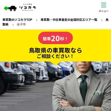
車買取のソコカラTOP
>
車買取・中古車査定の全国対応エリア一覧
>
鳥
取県
>
米子市
鳥取県
20
私たちが責任を持って
の車買取なら
簡単
秒！
査定いたします！
ソコカラの
鳥取県の車買取なら
ご相談ください！
20
入力完了！
秒で
無料で
カンタンWeb査定
電話か出張か、高い方の査定を提案。
高価買取!
だから
ご依頼いただいたお車を丁寧に査定いたします