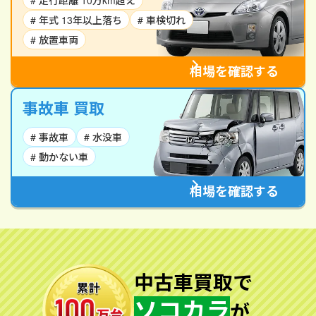
# 走行距離 10万km超え
# 年式 13年以上落ち
# 車検切れ
# 放置車両
相場を確認する
事故車 買取
# 事故車
# 水没車
# 動かない車
相場を確認する
中古車買取で
ソコカラ
が