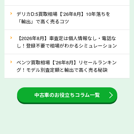
自動車税の還付金は、先に年払いしていた自動車税が
月割りで返還されるものです。ですから、自動車税の
デリカD:5買取相場【’26年8月】10年落ちを
「輸出」で高く売るコツ
還付金は早めに売却するほど多く還付されます。不要
な車は早めに廃車手続きをしたほうが良いでしょう。
【2026年8月】車査定は個人情報なし・電話な
し！登録不要で相場がわかるシミュレーション
③自動車税の還付金の扱いについて確認し
ましょう！
ベンツ買取相場【’26年8月】リセールランキン
車を廃車にすると、自動車税の還付金を受け取ること
グ！モデル別査定額と輸出で高く売る秘訣
ができる場合があります。廃車買取業者の中には、還
付金をお客様に返還しない業者もあります。廃車査定
中古車のお役立ちコラム一覧
をする際には、自動車税の還付金の返還があるかどう
かを確認するようにしてください。鳥取県のソコカラ
では、自動車税の還付金をお客様に返還しております
のでご安心ください。
④人気の車種は廃車でも高価買取が可能！