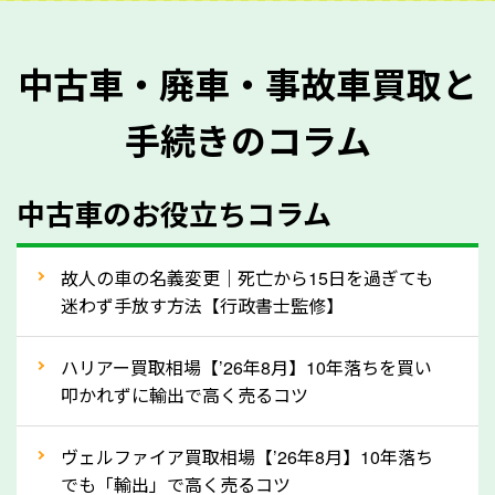
を正確に把握し、査定することができるため、査定価
格が上がりやすくなります。廃車・事故車査定の際に
中古車・廃車・事故車買取と
質問させていただく内容は以下の通りとなります。
手続きのコラム
メーカー／車種
年式
中古車のお役立ちコラム
型式／グレード
走行距離（例：約〇万キロ）
車検の満了日
故人の車の名義変更｜死亡から15日を過ぎても
迷わず手放す方法【行政書士監修】
内装や外装の状態
上記の情報を正確にお伝えいただくことで、正確な査
ハリアー買取相場【’26年8月】10年落ちを買い
定を行い高価買取価格をつけやすくなります。
叩かれずに輸出で高く売るコツ
②自動車税の還付金は早く売るほど多く返
ヴェルファイア買取相場【’26年8月】10年落ち
ってきます！
でも「輸出」で高く売るコツ