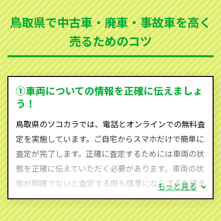
まった車、車検が切れて動かすことができない車でも
鳥取県で中古車・廃車・事故車を高く
買取可能です。
売るためのコツ
ソコカラは世界１１０か国に独自の販売ネットワーク
を持ち、国内に自社物流網、自社ヤードをもっている
ため、中間マージンがかかりません。だから高価買取
を実現し、お客様に利益を還元することができるので
①車両についての情報を正確に伝えましょ
す。
う！
鳥取県にお住まいであれば、まずはお気軽に（0120-
鳥取県のソコカラでは、電話とオンラインでの無料査
590-870）までお問い合わせ下さい。
定を実施しています。ご自宅からスマホだけで簡単に
査定・ご相談・見積もりはすべて無料で行います。安
査定が完了します。正確に査定するためには車両の状
心してお問い合わせください。
態を正確に伝えていただく必要があります。車両の状
態が明確でないと査定する側も慎重にならざるを得ま
もっと見る
せん。廃車・事故車査定する際はできるだけ車検証を
ご準備ください。車検証があることで車両状態や年式