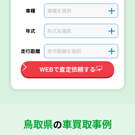
車種を選択
＋
車種
年式を選択
＋
年式
走行距離を選択
＋
走行距離
WEBで査定依頼する
鳥取県
車買取事例
の