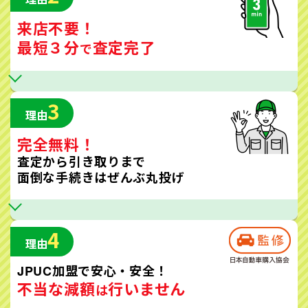
来店不要！
最短３分
査定完了
で
3
理由
完全無料！
査定から引き取りまで
面倒な手続きはぜんぶ丸投げ
4
理由
JPUC加盟で安心・安全！
不当な減額
行いません
は