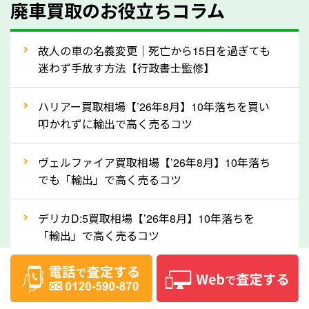
廃車買取のお役立ちコラム
人気の車種は廃車の状態でも、高価買取が可能です。
特にスポーツカー・トラックのほか、海外で人気の国
故人の車の名義変更｜死亡から15日を過ぎても
産車は高く買取が可能です。「廃車＝買取できない」
迷わず手放す方法【行政書士監修】
というイメージがありますが、鳥取県の「ソコカラ」
なら廃車の車も適正価格で買取できます。他社で買取
ハリアー買取相場【’26年8月】10年落ちを買い
拒否となった車も価格がつく可能性があるので、諦め
叩かれずに輸出で高く売るコツ
ずに鳥取県の「ソコカラ」にご相談ください。古い車
ヴェルファイア買取相場【’26年8月】10年落ち
でも高価買取が可能なケースは珍しくないため、まず
でも「輸出」で高く売るコツ
はWebで簡単にできる無料査定をお試しください。
実際の買取実績を、車のメーカーや状態ごとに「買取
デリカD:5買取相場【’26年8月】10年落ちを
実績」で確認できます。
「輸出」で高く売るコツ
⑤車内の簡単な清掃で買取価格アップも！
【2026年8月】車査定は個人情報なし・電話な
しばらく乗っていない車は、車内のシートや座席の下
し！登録不要で相場がわかるシミュレーション
が汚れていることも多いです。シミや汚れが付着して