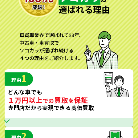
選ばれる理由
車買取業界で選ばれて28年。
中古車・車買取で
ソコカラが選ばれ続ける
４つの理由をご紹介します。
1
理由
どんな車でも
１万円以上
買取
保証
での
を
専門店だから実現できる高価買取
2
理由