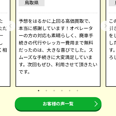
鳥取県
た
予想をはるかに上回る高価買取で、
こ
ただ
本当に感謝しています！オペレータ
引
一
ーの方の対応も素晴らしく、廃車手
を
し
続きの代行やレッカー費用まで無料
し
く相
だったのは、大きな喜びでした。ス
す
ムーズな手続きに大変満足していま
ろ
す。次回もぜひ、利用させて頂きたい
です。
お客様の声一覧