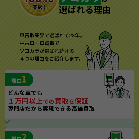
選ばれる理由
車買取業界で選ばれて28年。
中古車・車買取で
ソコカラが選ばれ続ける
４つの理由をご紹介します。
1
理由
どんな車でも
１万円以上
買取
保証
での
を
専門店だから実現できる高価買取
2
理由