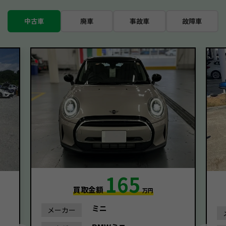
中古車
廃車
事故車
故障車
165
買取金額
万円
ミニ
メーカー