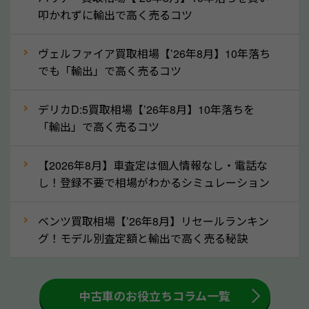
定を行い高価買取価格をつけやすくなります。
叩かれずに輸出で高く売るコツ
②自動車税の還付金は早く売るほど多く返
ヴェルファイア買取相場【’26年8月】10年落ち
ってきます！
でも「輸出」で高く売るコツ
自動車税の還付金は、先に年払いしていた自動車税が
月割りで返還されるものです。ですから、自動車税の
デリカD:5買取相場【’26年8月】10年落ちを
「輸出」で高く売るコツ
還付金は早めに売却するほど多く還付されます。不要
な車は早めに廃車手続きをしたほうが良いでしょう。
【2026年8月】車査定は個人情報なし・電話な
し！登録不要で相場がわかるシミュレーション
③自動車税の還付金の扱いについて確認し
ましょう！
ベンツ買取相場【’26年8月】リセールランキン
車を廃車にすると、自動車税の還付金を受け取ること
グ！モデル別査定額と輸出で高く売る秘訣
ができる場合があります。廃車買取業者の中には、還
付金をお客様に返還しない業者もあります。廃車査定
中古車のお役立ちコラム一覧
をする際には、自動車税の還付金の返還があるかどう