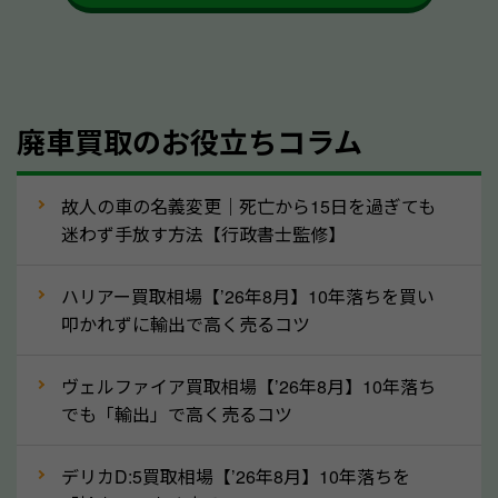
かを確認するようにしてください。山形県のソコカラ
では、自動車税の還付金をお客様に返還しております
のでご安心ください。
④人気の車種は廃車でも高価買取が可能！
廃車買取のお役立ちコラム
人気の車種は廃車の状態でも、高価買取が可能です。
特にスポーツカー・トラックのほか、海外で人気の国
故人の車の名義変更｜死亡から15日を過ぎても
産車は高く買取が可能です。「廃車＝買取できない」
迷わず手放す方法【行政書士監修】
というイメージがありますが、山形県の「ソコカラ」
なら廃車の車も適正価格で買取できます。他社で買取
ハリアー買取相場【’26年8月】10年落ちを買い
拒否となった車も価格がつく可能性があるので、諦め
叩かれずに輸出で高く売るコツ
ずに山形県の「ソコカラ」にご相談ください。古い車
ヴェルファイア買取相場【’26年8月】10年落ち
でも高価買取が可能なケースは珍しくないため、まず
でも「輸出」で高く売るコツ
はWebで簡単にできる無料査定をお試しください。
実際の買取実績を、車のメーカーや状態ごとに「買取
デリカD:5買取相場【’26年8月】10年落ちを
実績」で確認できます。