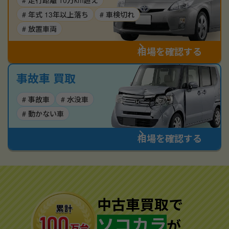
# 走行距離 10万km超え
# 年式 13年以上落ち
# 車検切れ
# 放置車両
相場を確認する
事故車 買取
# 事故車
# 水没車
# 動かない車
相場を確認する
中古車買取で
ソコカラ
が