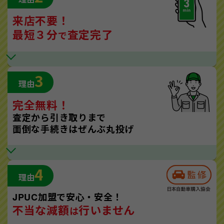
来店不要！
最短３分
査定完了
で
3
理由
完全無料！
査定から引き取りまで
面倒な手続きはぜんぶ丸投げ
4
理由
JPUC加盟で安心・安全！
不当な減額
行いません
は