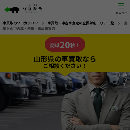
車買取のソコカラTOP
>
車買取・中古車査定の全国対応エリア一覧
>
山
形県の中古車・廃車・事故車買取
山形県
20
私たちが責任を持って
の車買取なら
簡単
秒！
査定いたします！
ソコカラの
山形県の車買取なら
ご相談ください！
20
入力完了！
秒で
無料で
カンタンWeb査定
電話か出張か、高い方の査定を提案。
高価買取!
だから
ご依頼いただいたお車を丁寧に査定いたします