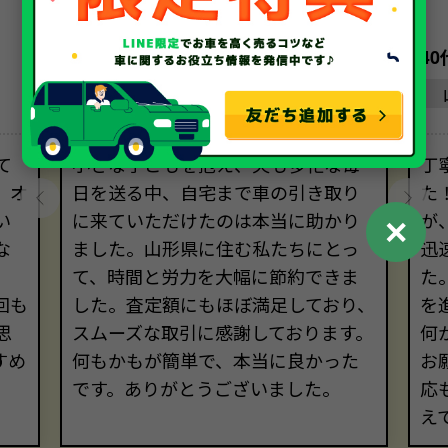
30代・女性
4
山形県
て
小さな子どもを抱え、夫も多忙な毎
丁
、オ
日を送る中、自宅まで車の引き取り
た
い
に来ていただけたのは本当に助かり
が
✕
な
ました。山形県に住む私たちにとっ
迅
て、時間と労力を大幅に節約できま
た
回も
した。査定額にもほぼ満足しており、
を
思
スムーズな取引に感謝しております。
何
すめ
何もかもが簡単で、本当に良かった
お
。
です。ありがとうございました。
応
え