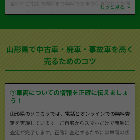
自宅やご指定の場所まで無料でお車の引き取りにお伺
もっと見る
いし、廃車までの手続きを無料でサポート代行させて
いただきます。古くなった車・廃車・事故車・故障車
など動かない車、水害車、不動車、乗らなくなってし
まった車、車検が切れて動かすことができない車でも
山形県で中古車・廃車・事故車を高く
買取可能です。
売るためのコツ
ソコカラは世界１１０か国に独自の販売ネットワーク
を持ち、国内に自社物流網、自社ヤードをもっている
ため、中間マージンがかかりません。だから高価買取
を実現し、お客様に利益を還元することができるので
①車両についての情報を正確に伝えましょ
す。
う！
山形県にお住まいであれば、まずはお気軽に（0120-
山形県のソコカラでは、電話とオンラインでの無料査
590-870）までお問い合わせ下さい。
定を実施しています。ご自宅からスマホだけで簡単に
査定・ご相談・見積もりはすべて無料で行います。安
査定が完了します。正確に査定するためには車両の状
心してお問い合わせください。