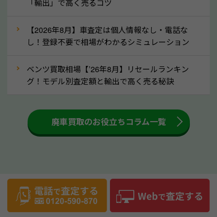
「輸出」で高く売るコツ
⑤車内の簡単な清掃で買取価格アップも！
【2026年8月】車査定は個人情報なし・電話な
しばらく乗っていない車は、車内のシートや座席の下
し！登録不要で相場がわかるシミュレーション
が汚れていることも多いです。シミや汚れが付着して
いると、買取査定時に影響する可能性も考えられま
ベンツ買取相場【’26年8月】リセールランキン
す。車内の汚れは簡単な清掃だけで取り除けることも
グ！モデル別査定額と輸出で高く売る秘訣
多いため、査定前にチェックして、清掃をしておくの
も高く売るためのコツです。洗車に関しては、特別に
大きな汚れがない限り必要はありません。査定に影響
廃車買取のお役立ちコラム一覧
するケースは少ないため、そのままお持ちいただいて
も大丈夫です。また、傷や破損がある場合、事前に修
理して査定する方法もあります。しかし、修理によっ
て上がる査定金額よりも、修理費用が高くなることも
事故車買取のお役立ちコラム
あるため、まずは山形県のソコカラへ車の状態につい
てお気軽にご相談ください。