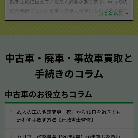
態を正確に伝えていただく必要があります。車両の状
態が明確でないと査定する側も慎重にならざるを得ま
もっと見る
せん。廃車・事故車査定する際はできるだけ車検証を
ご準備ください。車検証があることで車両状態や年式
を正確に把握し、査定することができるため、査定価
格が上がりやすくなります。廃車・事故車査定の際に
中古車・廃車・事故車買取と
質問させていただく内容は以下の通りとなります。
手続きのコラム
メーカー／車種
年式
中古車のお役立ちコラム
型式／グレード
走行距離（例：約〇万キロ）
車検の満了日
故人の車の名義変更｜死亡から15日を過ぎても
迷わず手放す方法【行政書士監修】
内装や外装の状態
上記の情報を正確にお伝えいただくことで、正確な査
ハリアー買取相場【’26年8月】10年落ちを買い