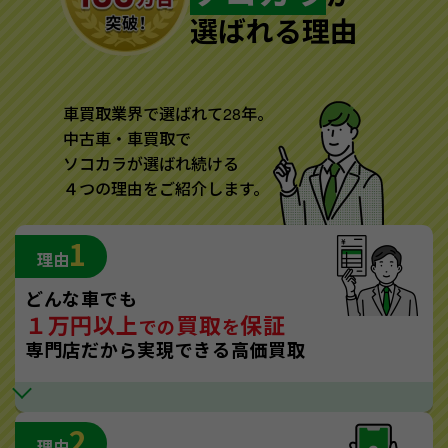
選ばれる理由
車買取業界で選ばれて28年。
中古車・車買取で
ソコカラが選ばれ続ける
４つの理由をご紹介します。
1
理由
どんな車でも
１万円以上
買取
保証
での
を
専門店だから実現できる高価買取
2
理由