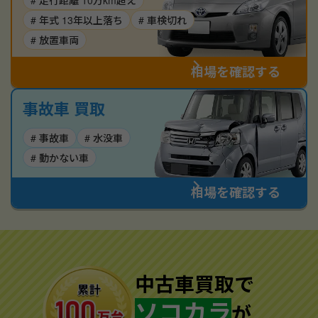
# 走行距離 10万km超え
# 年式 13年以上落ち
# 車検切れ
# 放置車両
相場を確認する
事故車 買取
# 事故車
# 水没車
# 動かない車
相場を確認する
中古車買取で
ソコカラ
が