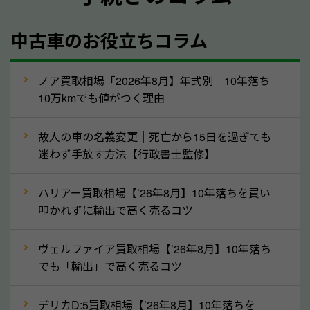
年式
中古車のお役立ちコラム
型式／グレード
走行距離（例：約〇万キロ）
車検の満了日
ノア買取相場「2026年8月】年式別｜10年落ち
10万kmでも値がつく理由
内装や外装の状態
上記の情報を正確にお伝えいただくことで、正確な査
故人の車の名義変更｜死亡から15日を過ぎても
定を行い高価買取価格をつけやすくなります。
迷わず手放す方法【行政書士監修】
②自動車税の還付金は早く売るほど多く返
ハリアー買取相場【’26年8月】10年落ちを買い
ってきます！
叩かれずに輸出で高く売るコツ
自動車税の還付金は、先に年払いしていた自動車税が
月割りで返還されるものです。ですから、自動車税の
ヴェルファイア買取相場【’26年8月】10年落ち
でも「輸出」で高く売るコツ
還付金は早めに売却するほど多く還付されます。不要
な車は早めに廃車手続きをしたほうが良いでしょう。
デリカD:5買取相場【’26年8月】10年落ちを