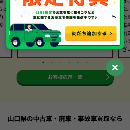
焦
ました。担当してくださったスタッフ
き
もら
の方の丁寧で分かりやすいご説明の
た
力
おかげで、安心して車を託すことがで
た
度
きました。
車
迅
い
ざ
✕
お客様の声一覧
山口県の中古車・廃車・事故車買取なら