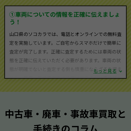
ため、中間マージンがかかりません。だから高価買取
を実現し、お客様に利益を還元することができるので
①車両についての情報を正確に伝えましょ
す。
う！
山口県にお住まいであれば、まずはお気軽に（0120-
山口県のソコカラでは、電話とオンラインでの無料査
590-870）までお問い合わせ下さい。
定を実施しています。ご自宅からスマホだけで簡単に
査定・ご相談・見積もりはすべて無料で行います。安
査定が完了します。正確に査定するためには車両の状
心してお問い合わせください。
態を正確に伝えていただく必要があります。車両の状
態が明確でないと査定する側も慎重にならざるを得ま
もっと見る
せん。廃車・事故車査定する際はできるだけ車検証を
ご準備ください。車検証があることで車両状態や年式
を正確に把握し、査定することができるため、査定価
格が上がりやすくなります。廃車・事故車査定の際に
中古車・廃車・事故車買取と
質問させていただく内容は以下の通りとなります。
手続きのコラム
メーカー／車種