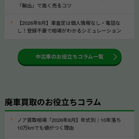
「輸出」で高く売るコツ
③自動車税の還付金の扱いについて確認し
ましょう！
【2026年8月】車査定は個人情報なし・電話な
車を廃車にすると、自動車税の還付金を受け取ること
し！登録不要で相場がわかるシミュレーション
ができる場合があります。廃車買取業者の中には、還
付金をお客様に返還しない業者もあります。廃車査定
中古車のお役立ちコラム一覧
をする際には、自動車税の還付金の返還があるかどう
かを確認するようにしてください。山口県のソコカラ
では、自動車税の還付金をお客様に返還しております
のでご安心ください。
④人気の車種は廃車でも高価買取が可能！
廃車買取のお役立ちコラム
人気の車種は廃車の状態でも、高価買取が可能です。
特にスポーツカー・トラックのほか、海外で人気の国
ノア買取相場「2026年8月】年式別｜10年落ち
産車は高く買取が可能です。「廃車＝買取できない」
10万kmでも値がつく理由
というイメージがありますが、山口県の「ソコカラ」