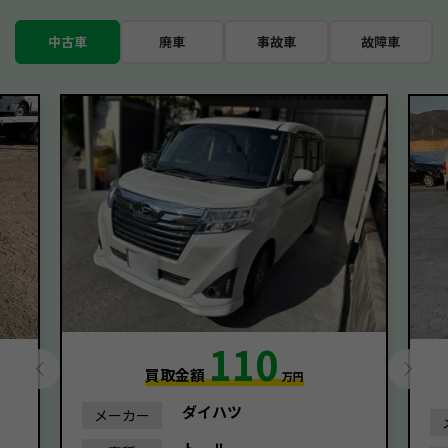
中古車
廃車
事故車
故障車
110
買取金額
万円
ダイハツ
メーカー