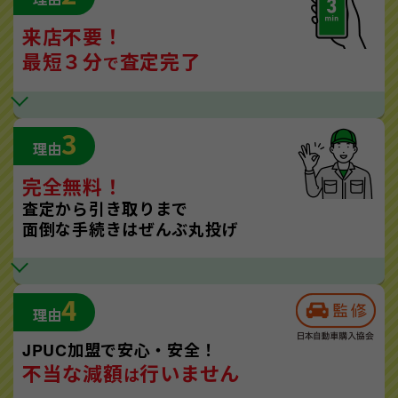
来店不要！
最短３分
査定完了
で
3
理由
完全無料！
査定から引き取りまで
面倒な手続きはぜんぶ丸投げ
4
理由
JPUC加盟で安心・安全！
不当な減額
行いません
は