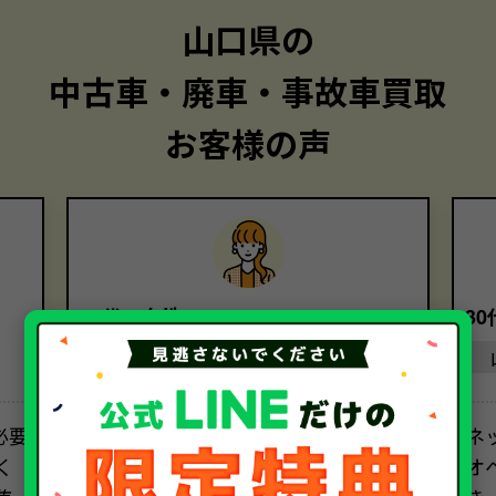
山口県の
中古車・廃車・事故車買取
お客様の声
40代・女性
3
山口県
必要
この度は、スムーズな廃車手続きに
ネ
く
ご尽力いただき、ありがとうござい
オ