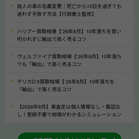
なら廃車の車も適正価格で買取できます。他社で買取
故人の車の名義変更｜死亡から15日を過ぎても
拒否となった車も価格がつく可能性があるので、諦め
迷わず手放す方法【行政書士監修】
ずに山口県の「ソコカラ」にご相談ください。古い車
ハリアー買取相場【’26年8月】10年落ちを買い
でも高価買取が可能なケースは珍しくないため、まず
叩かれずに輸出で高く売るコツ
はWebで簡単にできる無料査定をお試しください。
実際の買取実績を、車のメーカーや状態ごとに「買取
ヴェルファイア買取相場【’26年8月】10年落ち
実績」で確認できます。
でも「輸出」で高く売るコツ
⑤車内の簡単な清掃で買取価格アップも！
デリカD:5買取相場【’26年8月】10年落ちを
しばらく乗っていない車は、車内のシートや座席の下
「輸出」で高く売るコツ
が汚れていることも多いです。シミや汚れが付着して
いると、買取査定時に影響する可能性も考えられま
【2026年8月】車査定は個人情報なし・電話な
す。車内の汚れは簡単な清掃だけで取り除けることも
し！登録不要で相場がわかるシミュレーション
多いため、査定前にチェックして、清掃をしておくの
も高く売るためのコツです。洗車に関しては、特別に
大きな汚れがない限り必要はありません。査定に影響