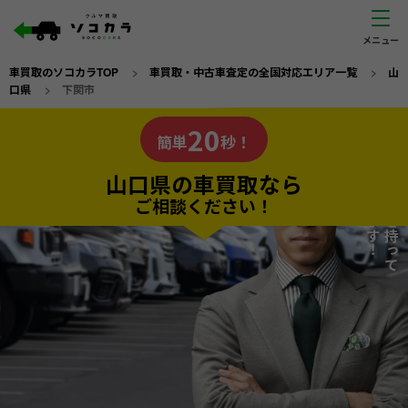
車買取のソコカラTOP
>
車買取・中古車査定の全国対応エリア一覧
>
山
口県
>
下関市
山口県
20
私たちが責任を持って
の車買取なら
簡単
秒！
査定いたします！
ソコカラの
山口県の車買取なら
ご相談ください！
20
入力完了！
秒で
無料で
カンタンWeb査定
電話か出張か、高い方の査定を提案。
高価買取!
だから
ご依頼いただいたお車を丁寧に査定いたします