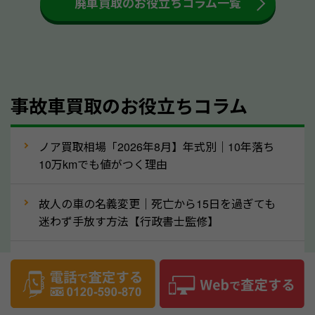
廃車買取のお役立ちコラム一覧
するケースは少ないため、そのままお持ちいただいて
も大丈夫です。また、傷や破損がある場合、事前に修
理して査定する方法もあります。しかし、修理によっ
て上がる査定金額よりも、修理費用が高くなることも
事故車買取のお役立ちコラム
あるため、まずは山口県のソコカラへ車の状態につい
てお気軽にご相談ください。
⑥車の需要が高まるタイミングで売るのも
ノア買取相場「2026年8月】年式別｜10年落ち
高価買取のポイント！
10万kmでも値がつく理由
車を高く売るのなら、需要の高いタイミングを狙って
故人の車の名義変更｜死亡から15日を過ぎても
買取依頼をするのもポイントです。車にも需要の高い
迷わず手放す方法【行政書士監修】
時期と低い時期があり、低い時期だと査定金額が抑え
めになる可能性もあります。逆に需要が高い時期であ
ハリアー買取相場【’26年8月】10年落ちを買い
れば、高い価格でも買取やすくなります。一般的に新
叩かれずに輸出で高く売るコツ
生活に向けた準備を始める1〜3月ごろは、中古車の