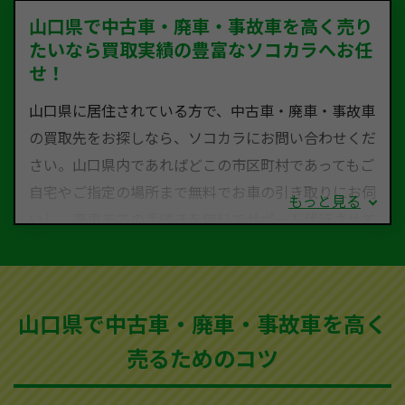
山口県で中古車・廃車・事故車を高く売り
たいなら買取実績の豊富なソコカラへお任
せ！
山口県に居住されている方で、中古車・廃車・事故車
の買取先をお探しなら、ソコカラにお問い合わせくだ
さい。山口県内であればどこの市区町村であってもご
自宅やご指定の場所まで無料でお車の引き取りにお伺
もっと見る
いし、廃車までの手続きを無料でサポート代行させて
いただきます。古くなった車・廃車・事故車・故障車
など動かない車、水害車、不動車、乗らなくなってし
まった車、車検が切れて動かすことができない車でも
山口県で中古車・廃車・事故車を高く
買取可能です。
売るためのコツ
ソコカラは世界１１０か国に独自の販売ネットワーク
を持ち、国内に自社物流網、自社ヤードをもっている