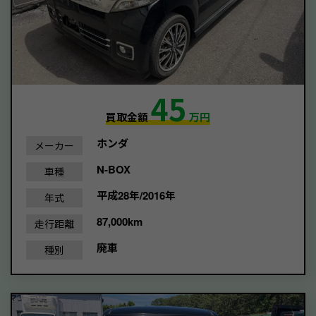
45
買取金額
万円
ホンダ
メーカー
N-BOX
車種
平成28年/2016年
年式
87,000km
走行距離
廃車
種別