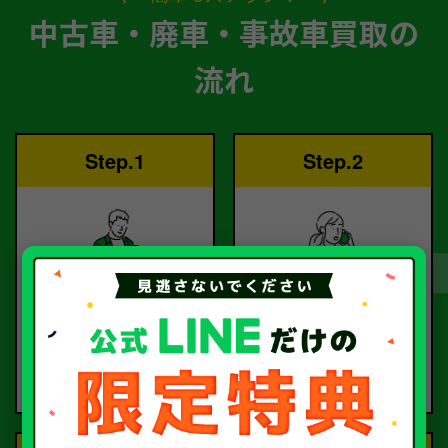
中古車・廃車・事故車買取の
流れ
Step.1
Step.2
ご依頼
査定
お電話または査定フォー
査定のプロが
ムより
お電話で回答いたしま
ご依頼ください。
す。