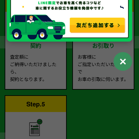
Step.3
Step.4
契約
お引取り
査定額に
お客様に
✕
ご納得いただけました
ご指定いただいた場所ま
ら、
で
契約となります。
お車の引取に伺います。
Step.5