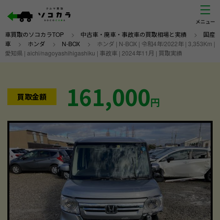
車買取のソコカラTOP
>
中古車・廃車・事故車の買取相場と実績
>
国産
車
>
ホンダ
>
N-BOX
>
ホンダ | N-BOX | 令和4年/2022年 | 3,353Km |
愛知県 | aichi/nagoyashihigashiku | 事故車 | 2024年11月 | 買取実績
161,000
買取金額
円