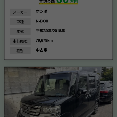
買取金額
万円
ホンダ
メーカー
N-BOX
車種
平成30年/2018年
年式
79,679km
走行距離
中古車
種別