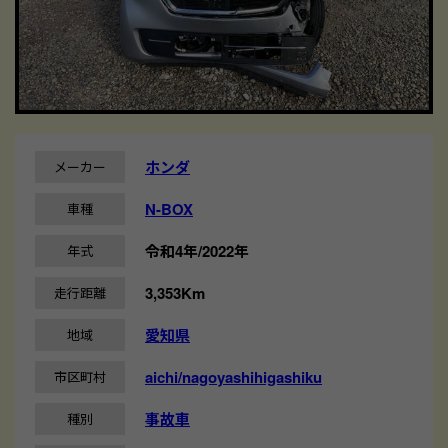
ホンダ
メーカー
N-BOX
車種
令和4年/2022年
年式
3,353Km
走行距離
愛知県
地域
aichi/nagoyashihigashiku
市区町村
事故車
種別