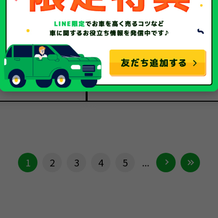
ホンダ
ホンダ
メーカー
N-BOX
N-BOX
車種
平成29年/2017年
平成30年/2018年
年式
21,823Km
66,549Km
走行距離
事故車
事故車
種別
1
2
3
4
5
...