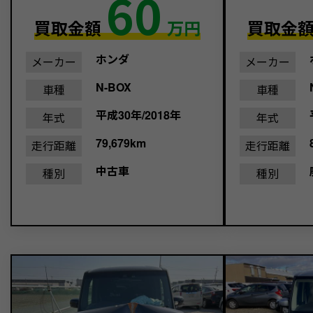
60
買取金額
万円
買取金
ホンダ
メーカー
メーカー
N-BOX
車種
車種
平成30年/2018年
年式
年式
79,679km
走行距離
走行距離
中古車
種別
種別