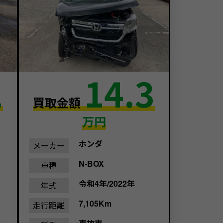
1
14.3
買取金額
万円
ホンダ
メーカー
N-BOX
車種
令和4年/2022年
年式
7,105Km
走行距離