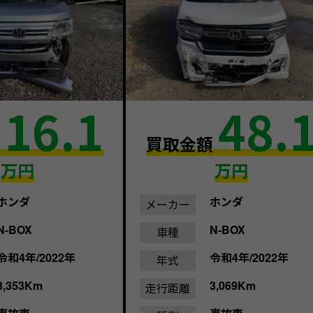
16.1
48.
額
買取金額
万円
万円
ホンダ
ホンダ
メーカー
N-BOX
N-BOX
車種
令和4年/2022年
令和4年/2022年
年式
3,353Km
3,069Km
走行距離