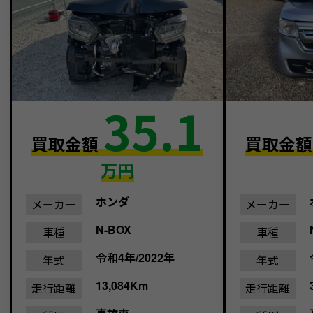
35.1
買取金額
買取金
万円
ホンダ
メーカー
メーカー
N-BOX
車種
車種
令和4年/2022年
年式
年式
13,084Km
走行距離
走行距離