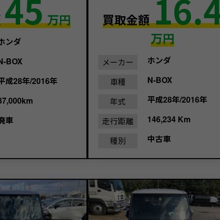
45
16.
額
万円
買取金額
万円
ホンダ
ホンダ
N-BOX
メーカー
N-BOX
平成28年/2016年
車種
平成28年/2016年
87,000km
年式
146,234 Km
廃車
走行距離
中古車
種別