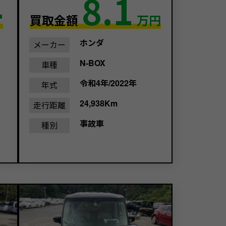
4
8.1
買取金額
万円
ホンダ
メーカー
N-BOX
車種
令和4年/2022年
年式
24,938Km
走行距離
事故車
種別