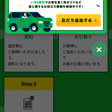
Step.3
Step.4
契約
お引取り
査定額に
お客様に
✕
ご納得いただけました
ご指定いただいた場所ま
ら、
で
契約となります。
お車の引取に伺います。
Step.5