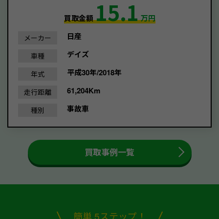
15.1
買取金額
万円
日産
メーカー
デイズ
車種
平成30年/2018年
年式
61,204Km
走行距離
事故車
種別
買取事例一覧
簡単 5ステップ！