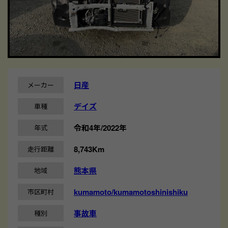
日産
メーカー
デイズ
車種
令和4年/2022年
年式
8,743Km
走行距離
熊本県
地域
kumamoto/kumamotoshinishiku
市区町村
事故車
種別