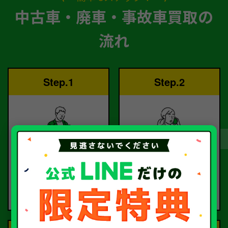
中古車・廃車・事故車買取の
流れ
Step.1
Step.2
ご依頼
査定
お電話または査定フォー
査定のプロが
ムより
お電話で回答いたしま
ご依頼ください。
す。