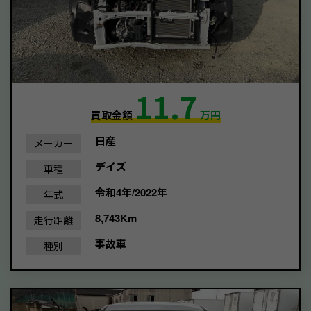
11.7
買取金額
万円
日産
メーカー
デイズ
車種
令和4年/2022年
年式
8,743Km
走行距離
事故車
種別