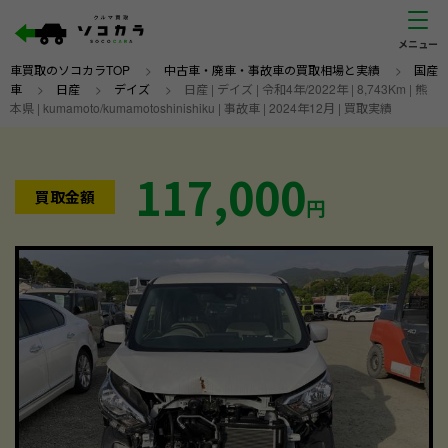
車買取のソコカラTOP
>
中古車・廃車・事故車の買取相場と実績
>
国産
車
>
日産
>
デイズ
>
日産 | デイズ | 令和4年/2022年 | 8,743Km | 熊
本県 | kumamoto/kumamotoshinishiku | 事故車 | 2024年12月 | 買取実績
117,000
買取金額
円