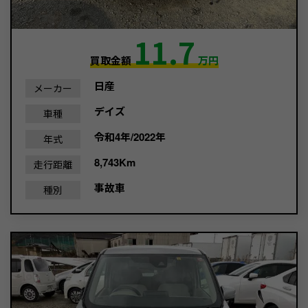
11.7
買取金額
万円
日産
メーカー
デイズ
車種
令和4年/2022年
年式
8,743Km
走行距離
事故車
種別