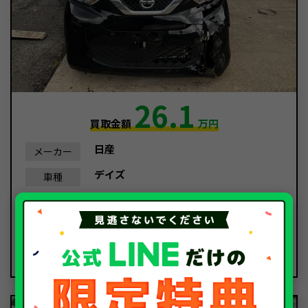
26.1
買取金額
万円
日産
メーカー
デイズ
車種
令和3年/2021年
年式
17,669Km
走行距離
事故車
種別