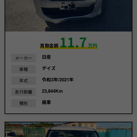
11.7
買取金額
万円
日産
メーカー
デイズ
車種
令和3年/2021年
年式
23,844Km
走行距離
廃車
種別