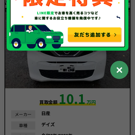
✕
10.1
買取金額
万円
日産
メーカー
デイズ
車種