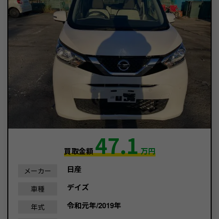
47.1
買取金額
万円
日産
メーカー
デイズ
車種
令和元年/2019年
年式