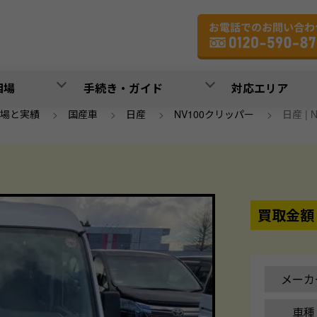
相場
手続き・ガイド
対応エリア
場と実績
>
国産車
>
日産
>
NV100クリッパー
>
日産 | 
買取金額
メーカ
車種