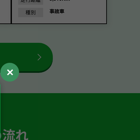
事故車
種別
✕
の流れ