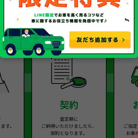
2
Step.3
契約
が
査定額に
します。
ご納得いただけましたら、
ご指定
契約となります。
お車