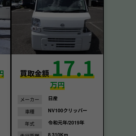
17.1
円
買取金額
万円
日産
メーカー
NV100クリッパー
車種
令和元年/2019年
年式
8,310Km
走行距離