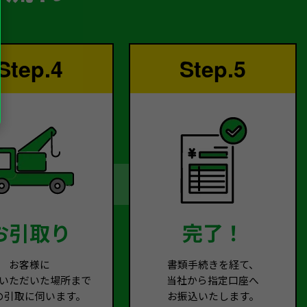
Step.4
Step.5
お引取り
完了！
お客様に
書類手続きを経て、
いただいた場所まで
当社から指定口座へ
の引取に伺います。
お振込いたします。