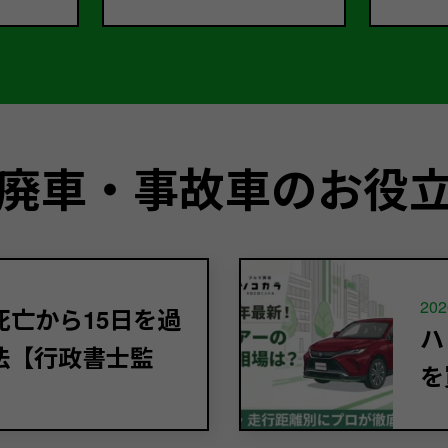
廃車・事故車のお役
202
亡から15日を過
ハ
法【行政書士監
を