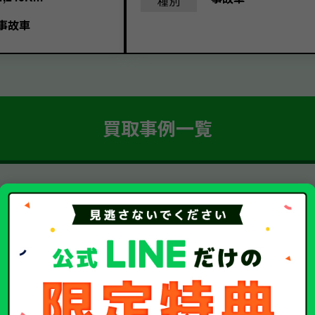
種別
事故車
買取事例一覧
簡単 5ステップ！
車・廃車・事故車買取