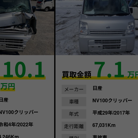
10.1
7.1
額
買取金額
万
万円
日産
メーカー
日産
NV100クリッパー
車種
NV100クリッパー
平成29年/2017年
年式
令和4年/2022年
67,031Km
走行距離
4,246Km
事故車