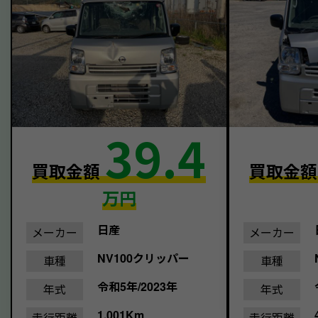
39.4
買取金額
買取金
万円
日産
メーカー
メーカー
NV100クリッパー
車種
車種
令和5年/2023年
年式
年式
1,001Km
走行距離
走行距離