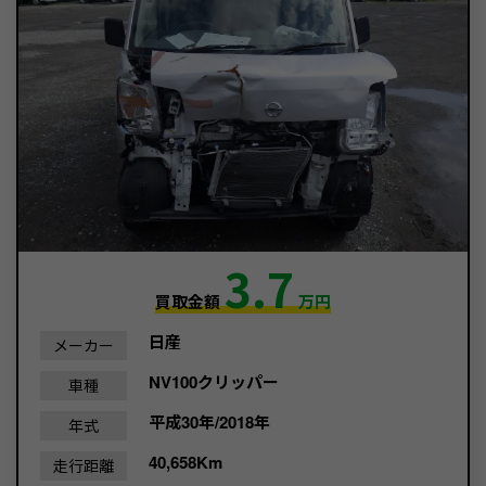
3.7
買取金額
万円
日産
メーカー
NV100クリッパー
車種
平成30年/2018年
年式
40,658Km
走行距離