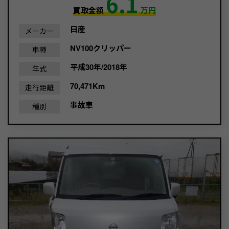
6.1
買取金額
万円
日産
メーカー
NV100クリッパー
車種
平成30年/2018年
年式
70,471Km
走行距離
事故車
種別