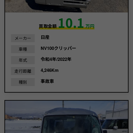
10.1
買取金額
万円
日産
メーカー
NV100クリッパー
車種
令和4年/2022年
年式
4,246Km
走行距離
事故車
種別