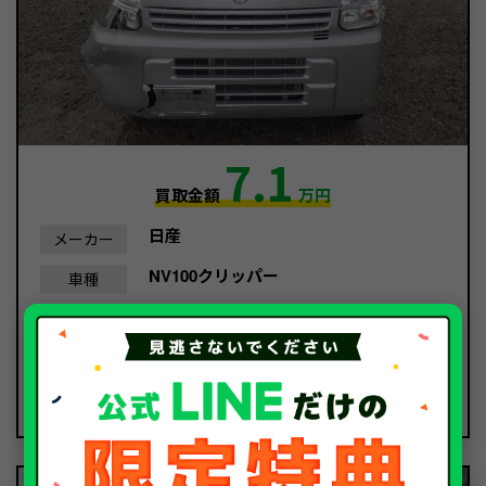
7.1
買取金額
万円
日産
メーカー
NV100クリッパー
車種
平成28年/2016年
年式
34,162Km
走行距離
事故車
種別