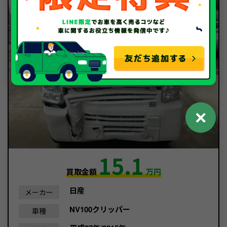
✕
15.1
買取金額
万円
日産
メーカー
NV100クリッパー
車種