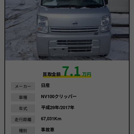
7.1
買取金額
万円
日産
メーカー
NV100クリッパー
車種
平成29年/2017年
年式
67,031Km
走行距離
事故車
種別