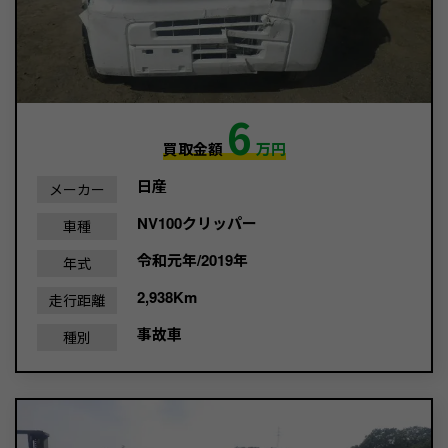
6
買取金額
万円
日産
メーカー
NV100クリッパー
車種
令和元年/2019年
年式
2,938Km
走行距離
事故車
種別