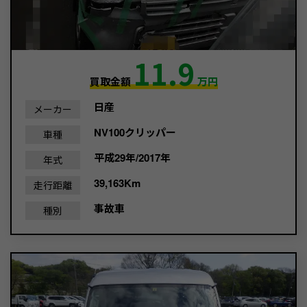
11.9
買取金額
万円
日産
メーカー
NV100クリッパー
車種
平成29年/2017年
年式
39,163Km
走行距離
事故車
種別